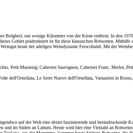
ei Bolgheri, nur wenige Kilometer von der Küste entfernt. In den 197
 dieses Gebiet prädestiniert ist für diese klassischen Rebsorten. Mith
eingut heute der adeligen Weindynastie Frescobaldi. Mit der Weinber
hio, Petit Manseng; Cabernet Sauvignon, Cabernet Franc, Merlot, Peti
lte dell'Ornellaia, Le Serre Nuove dell'Ornellaia, Variazioni in Rosso
m irgendwo auf der Welt eine derart faszinierende und beeindruckende Ku
und im Süden an Latium. Heute wird hier eine Vielzahl an Rotweinstil
er Toskana, aus der Maremma, kommen heute Spitzen-Rotweine, die de