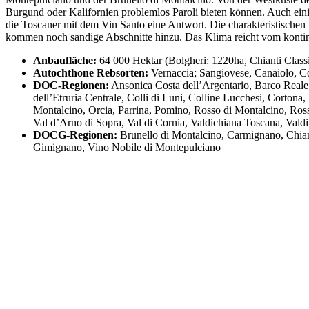
Burgund oder Kalifornien problemlos Paroli bieten können. Auch ein
die Toscaner mit dem Vin Santo eine Antwort. Die charakteristische
kommen noch sandige Abschnitte hinzu. Das Klima reicht vom kontine
Anbaufläche:
64 000 Hektar (Bolgheri: 1220ha, Chianti Class
Autochthone Rebsorten:
Vernaccia; Sangiovese, Canaiolo, C
DOC-Regionen:
Ansonica Costa dell’Argentario, Barco Reale 
dell’Etruria Centrale, Colli di Luni, Colline Lucchesi, Cort
Montalcino, Orcia, Parrina, Pomino, Rosso di Montalcino, Ross
Val d’Arno di Sopra, Val di Cornia, Valdichiana Toscana, Vald
DOCG-Regionen:
Brunello di Montalcino, Carmignano, Chiant
Gimignano, Vino Nobile di Montepulciano