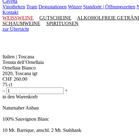
Cavetta
Vinotheken
Team
Degustationen
Winzer
Standorte | Öffnungszeiten
N
Kontakt
WEISSWEINE
GUTSCHEINE
ALKOHOLFREIE GETRÄN
SCHAUMWEINE
SPIRITUOSEN
zur Übersicht
Italien | Toscana
Tenuta dell’Ornellaia
Ornellaia Bianco
2020, Toscana igt
CHF
260.00
75 cl
–
+
in den Warenkorb
Naturnaher Anbau
100% Sauvignon Blanc
10 Mt. Barrique, anschl. 2 Mt. Stahltank