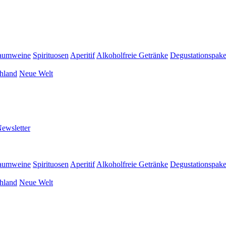
aumweine
Spirituosen
Aperitif
Alkoholfreie Getränke
Degustationspake
hland
Neue Welt
ewsletter
aumweine
Spirituosen
Aperitif
Alkoholfreie Getränke
Degustationspake
hland
Neue Welt