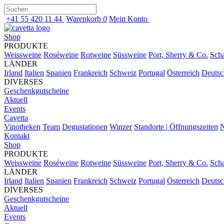
+41 55 420 11 44
Warenkorb
0
Mein Konto
Shop
PRODUKTE
Weissweine
Roséweine
Rotweine
Süssweine
Port, Sherry & Co.
Sch
LÄNDER
Irland
Italien
Spanien
Frankreich
Schweiz
Portugal
Österreich
Deutsc
DIVERSES
Geschenkgutscheine
Aktuell
Events
Cavetta
Vinotheken
Team
Degustationen
Winzer
Standorte | Öffnungszeiten
N
Kontakt
Shop
PRODUKTE
Weissweine
Roséweine
Rotweine
Süssweine
Port, Sherry & Co.
Sch
LÄNDER
Irland
Italien
Spanien
Frankreich
Schweiz
Portugal
Österreich
Deutsc
DIVERSES
Geschenkgutscheine
Aktuell
Events