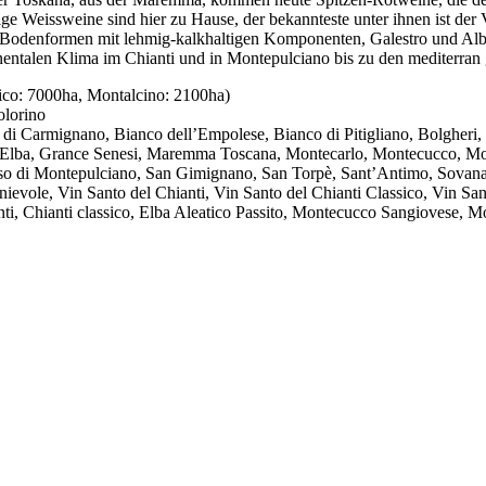
ige Weissweine sind hier zu Hause, der bekannteste unter ihnen ist d
n Bodenformen mit lehmig-kalkhaltigen Komponenten, Galestro und Albe
ntalen Klima im Chianti und in Montepulciano bis zu den mediterran 
ico: 7000ha, Montalcino: 2100ha)
olorino
di Carmignano, Bianco dell’Empolese, Bianco di Pitigliano, Bolgheri, B
ona, Elba, Grance Senesi, Maremma Toscana, Montecarlo, Montecucco, M
o di Montepulciano, San Gimignano, San Torpè, Sant’Antimo, Sovana, Te
inievole, Vin Santo del Chianti, Vin Santo del Chianti Classico, Vin S
i, Chianti classico, Elba Aleatico Passito, Montecucco Sangiovese, Mo