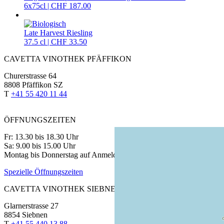
6x75cl | CHF 187.00
Late Harvest Riesling
37.5 cl | CHF 33.50
CAVETTA VINOTHEK PFÄFFIKON
Churerstrasse 64
8808 Pfäffikon SZ
T
+41 55 420 11 44
ÖFFNUNGSZEITEN
Fr: 13.30 bis 18.30 Uhr
Sa: 9.00 bis 15.00 Uhr
Montag bis Donnerstag auf Anmeldung
Spezielle Öffnungszeiten
CAVETTA VINOTHEK SIEBNEN
Glarnerstrasse 27
8854 Siebnen
T
+41 55 440 13 88