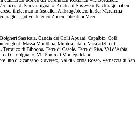
er Vernaccia di San Gimignano. Auch auf Süsswein-Nachfrage haben
rese, findet man in fast allen Anbaugebieten. In der Maremma
geprägten, gut ventilierten Zonen nahe dem Meer.
olgheri Sassicaia, Candia dei Colli Apuani, Capalbio, Colli
onteregio di Massa Marittima, Montescudaio, Moscadello di
rratico di Bibbona, Terre di Casole, Terre di Pisa, Val d’Arbia,
anto di Carmignano, Vin Santo di Montepulciano
rellino di Scansano, Suvereto, Val di Cornia Rosso, Vernaccia di San