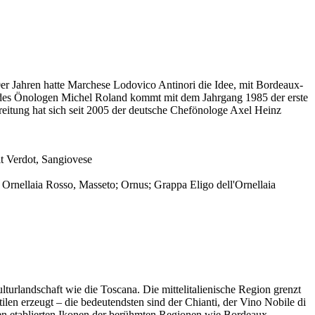
0er Jahren hatte Marchese Lodovico Antinori die Idee, mit Bordeaux-
ilfe des Önologen Michel Roland kommt mit dem Jahrgang 1985 der erste
eitung hat sich seit 2005 der deutsche Chefönologe Axel Heinz
t Verdot, Sangiovese
, Ornellaia Rosso, Masseto; Ornus; Grappa Eligo dell'Ornellaia
lturlandschaft wie die Toscana. Die mittelitalienische Region grenzt
en erzeugt – die bedeutendsten sind der Chianti, der Vino Nobile di
n etablierten Ikonen der berühmten Regionen wie Bordeaux,