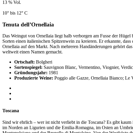
13 % Vol.
10° bis 12° C
Tenuta dell’Ornellaia
Das Weingut von Ornellaia liegt halb verborgen am Fusse der Hügel b
Sorten einen italienischen Spitzenwein zu kreieren. Er erkannte, dass
Ornellaia auf den Markt. Nach mehreren Handänderungen gehört das W
weltweit einen Namen gemacht.
Ortschaft:
Bolgheri
Sortenspiegel:
Sauvignon Blanc, Vermentino, Viognier, Verdicc
Gründungsjahr:
1981
Produzierte Weine:
Poggio alle Gazze, Ornellaia Bianco; Le Vo
Toscana
Sind wir ehrlich – wer ist nicht verliebt in die Toscana? Es gibt kau
im Norden an Ligurien und die Emilia-Romagna, im Osten an Umbrien 
Montepulciano und der Brunello di Montalcino. Von der Westküste d