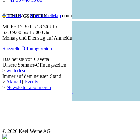
+
−
Leaflet
|
©
OpenStreetMap
contributors
ÖFFNUNGSZEITEN
Mi–Fr: 13.30 bis 18.30 Uhr
Sa: 09.00 bis 15.00 Uhr
Montag und Dienstag auf Anmeldung
Spezielle Öffnungszeiten
Das neuste von Cavetta
Unsere Sommer-Öffnungszeiten
>
weiterlesen
Immer auf dem neusten Stand
>
Aktuell
|
Events
>
Newsletter abonnieren
© 2026 Keel-Weine AG