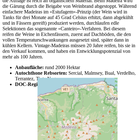
die Auflage ist reich an organischem Material. Beim Madeira wird
die Gärung durch die Beigabe von Weinbrand abgestoppt. Während
einfachere Madeiras im «Estufagem»-Prinzip (der Wein wird in
Tanks für drei Monate auf 45 Grad Celsius erhitzt, dann abgekühlt
und in Fässern gereift) produziert werden, durchlaufen edle
Selektionen das sogenannte «Canteiro»-Verfahren. Bei diesem
reifen die Weine in Eichenfässern, zuerst auf Dachböden, die den
vollen Temperaturschwankungen ausgesetzt sind, später dann in
kühlen Kellern. Vintage-Madeiras müssen 20 Jahre reifen, bis sie in
den Verkauf kommen, und haben ein Entwicklungspotenzial von
mehr als 100 Jahren.
Anbaufläche:
rund 2000 Hektar
Autochthone Rebsorten:
Sercial, Malmsey, Bual, Verdelho,
Terrantez, Tinta Negra
DOC-Region:
Madeira