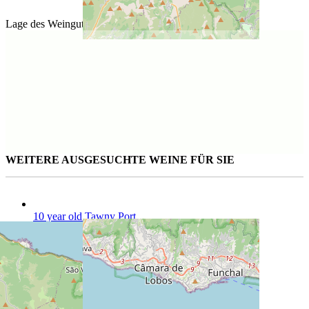
Lage des Weinguts
WEITERE AUSGESUCHTE WEINE FÜR SIE
10 year old Tawny Port
75 cl | CHF 39.50
Vintage Port
75 cl | CHF 685.00