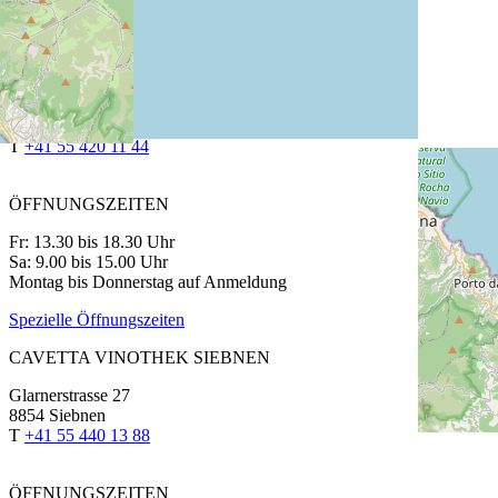
Müller-Thurgau vom Löss
75 cl | CHF 11.80
CAVETTA VINOTHEK PFÄFFIKON
Churerstrasse 64
8808 Pfäffikon SZ
T
+41 55 420 11 44
ÖFFNUNGSZEITEN
Fr: 13.30 bis 18.30 Uhr
Sa: 9.00 bis 15.00 Uhr
Montag bis Donnerstag auf Anmeldung
Spezielle Öffnungszeiten
CAVETTA VINOTHEK SIEBNEN
Glarnerstrasse 27
8854 Siebnen
T
+41 55 440 13 88
ÖFFNUNGSZEITEN