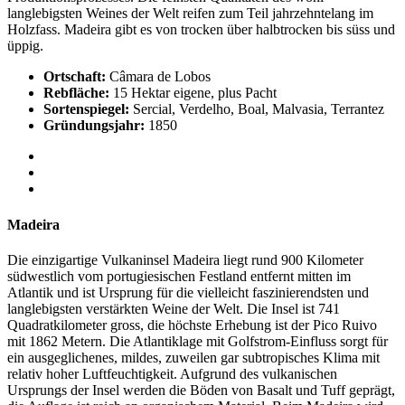
langlebigsten Weines der Welt reifen zum Teil jahrzehntelang im
Holzfass. Madeira gibt es von trocken über halbtrocken bis süss und
üppig.
Ortschaft:
Câmara de Lobos
Rebfläche:
15 Hektar eigene, plus Pacht
Sortenspiegel:
Sercial, Verdelho, Boal, Malvasia, Terrantez
Gründungsjahr:
1850
Madeira
Die einzigartige Vulkaninsel Madeira liegt rund 900 Kilometer
südwestlich vom portugiesischen Festland entfernt mitten im
Atlantik und ist Ursprung für die vielleicht faszinierendsten und
langlebigsten verstärkten Weine der Welt. Die Insel ist 741
Quadratkilometer gross, die höchste Erhebung ist der Pico Ruivo
mit 1862 Metern. Die Atlantiklage mit Golfstrom-Einfluss sorgt für
ein ausgeglichenes, mildes, zuweilen gar subtropisches Klima mit
relativ hoher Luftfeuchtigkeit. Aufgrund des vulkanischen
Ursprungs der Insel werden die Böden von Basalt und Tuff geprägt,