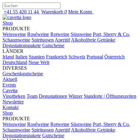
+41 55 420 11 44
Warenkorb
0
Mein Konto
Shop
PRODUKTE
Weissweine
Roséweine
Rotweine
Süssweine
Port, Sherry & Co.
Schaumweine
Spirituosen
Aperitif
Alkoholfreie Getränke
Degustationspakete
Gutscheine
LÄNDER
Irland
Italien
Spanien
Frankreich
Schweiz
Portugal
Österreich
Deutschland
Neue Welt
DIVERSES
Geschenkgutscheine
Aktuell
Events
Cavetta
Vinotheken
Team
Degustationen
Winzer
Standorte | Öffnungszeiten
Newsletter
Kontakt
Shop
PRODUKTE
Weissweine
Roséweine
Rotweine
Süssweine
Port, Sherry & Co.
Schaumweine
Spirituosen
Aperitif
Alkoholfreie Getränke
Degustationspakete
Gutscheine