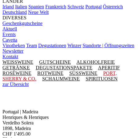
LÄNDER
Irland
Italien
Spanien
Frankreich
Schweiz
Portugal
Österreich
Deutschland
Neue Welt
DIVERSES
Geschenkgutscheine
Aktuell
Events
Cavetta
Vinotheken
Team
Degustationen
Winzer
Standorte | Öffnungszeiten
Newsletter
Kontakt
WEISSWEINE
GUTSCHEINE
ALKOHOLFREIE
GETRÄNKE
DEGUSTATIONSPAKETE
APERITIF
ROSÉWEINE
ROTWEINE
SÜSSWEINE
PORT,
SHERRY & CO.
SCHAUMWEINE
SPIRITUOSEN
zur Übersicht
Portugal | Madeira
Henriques & Henriques
Verdelho Solera
1898, Madeira
CHF
1'495.00