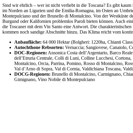
Sind wir ehrlich – wer ist nicht verliebt in die Toscana? Es gibt kau
im Norden an Ligurien und die Emilia-Romagna, im Osten an Umbrien 
Montepulciano und der Brunello di Montalcino. Von der Westküste d
Burgund oder Kalifornien problemlos Paroli bieten können. Auch ein
die Toscaner mit dem Vin Santo eine Antwort. Die charakteristische
kommen noch sandige Abschnitte hinzu. Das Klima reicht vom kontine
Anbaufläche:
64 000 Hektar (Bolgheri: 1220ha, Chianti Class
Autochthone Rebsorten:
Vernaccia; Sangiovese, Canaiolo, C
DOC-Regionen:
Ansonica Costa dell’Argentario, Barco Reale 
dell’Etruria Centrale, Colli di Luni, Colline Lucchesi, Cort
Montalcino, Orcia, Parrina, Pomino, Rosso di Montalcino, Ross
Val d’Arno di Sopra, Val di Cornia, Valdichiana Toscana, Vald
DOCG-Regionen:
Brunello di Montalcino, Carmignano, Chiant
Gimignano, Vino Nobile di Montepulciano