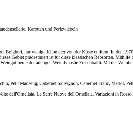
audensellerie, Karotten und Perlzwiebeln
ei Bolgheri, nur wenige Kilometer von der Küste entfernt. In den 197
 dieses Gebiet prädestiniert ist für diese klassischen Rebsorten. Mith
eingut heute der adeligen Weindynastie Frescobaldi. Mit der Weinber
hio, Petit Manseng; Cabernet Sauvignon, Cabernet Franc, Merlot, Peti
lte dell'Ornellaia, Le Serre Nuove dell'Ornellaia, Variazioni in Rosso