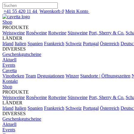
+41 55 420 11 44
Warenkorb
0
Mein Konto
Shop
PRODUKTE
Weissweine
Roséweine
Rotweine
Süssweine
Port, Sherry & Co.
Sch
LÄNDER
Irland
Italien
Spanien
Frankreich
Schweiz
Portugal
Österreich
Deutsc
DIVERSES
Geschenkgutscheine
Aktuell
Events
Cavetta
Vinotheken
Team
Degustationen
Winzer
Standorte | Öffnungszeiten
N
Kontakt
Shop
PRODUKTE
Weissweine
Roséweine
Rotweine
Süssweine
Port, Sherry & Co.
Sch
LÄNDER
Irland
Italien
Spanien
Frankreich
Schweiz
Portugal
Österreich
Deutsc
DIVERSES
Geschenkgutscheine
Aktuell
Events