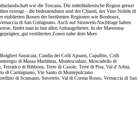
lturlandschaft wie die Toscana. Die mittelitalienische Region grenzt
en erzeugt – die bedeutendsten sind der Chianti, der Vino Nobile di
n etablierten Ikonen der berühmten Regionen wie Bordeaux,
er Vernaccia di San Gimignano. Auch auf Süsswein-Nachfrage haben
rese, findet man in fast allen Anbaugebieten. In der Maremma
geprägten, gut ventilierten Zonen nahe dem Meer.
olgheri Sassicaia, Candia dei Colli Apuani, Capalbio, Colli
onteregio di Massa Marittima, Montescudaio, Moscadello di
rratico di Bibbona, Terre di Casole, Terre di Pisa, Val d’Arbia,
anto di Carmignano, Vin Santo di Montepulciano
rellino di Scansano, Suvereto, Val di Cornia Rosso, Vernaccia di San