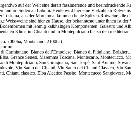
m irgendwo auf der Welt eine derart faszinierende und beeindruckende Ku
und im Süden an Latium. Heute wird hier eine Vielzahl an Rotweinstil
er Toskana, aus der Maremma, kommen heute Spitzen-Rotweine, die de
ige Weissweine sind hier zu Hause, der bekannteste unter ihnen ist d
n Bodenformen mit lehmig-kalkhaltigen Komponenten, Galestro und Albe
ntalen Klima im Chianti und in Montepulciano bis zu den mediterran 
ico: 7000ha, Montalcino: 2100ha)
olorino
di Carmignano, Bianco dell’Empolese, Bianco di Pitigliano, Bolgheri, B
ona, Elba, Grance Senesi, Maremma Toscana, Montecarlo, Montecucco, M
o di Montepulciano, San Gimignano, San Torpè, Sant’Antimo, Sovana, Te
inievole, Vin Santo del Chianti, Vin Santo del Chianti Classico, Vin S
i, Chianti classico, Elba Aleatico Passito, Montecucco Sangiovese, Mo