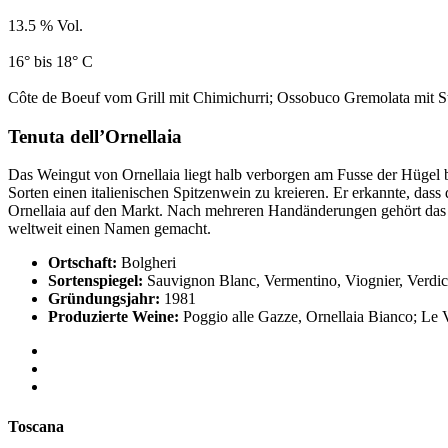
13.5 % Vol.
16° bis 18° C
Côte de Boeuf vom Grill mit Chimichurri; Ossobuco Gremolata mit St
Tenuta dell’Ornellaia
Das Weingut von Ornellaia liegt halb verborgen am Fusse der Hügel b
Sorten einen italienischen Spitzenwein zu kreieren. Er erkannte, dass
Ornellaia auf den Markt. Nach mehreren Handänderungen gehört das W
weltweit einen Namen gemacht.
Ortschaft:
Bolgheri
Sortenspiegel:
Sauvignon Blanc, Vermentino, Viognier, Verdicc
Gründungsjahr:
1981
Produzierte Weine:
Poggio alle Gazze, Ornellaia Bianco; Le Vo
Toscana