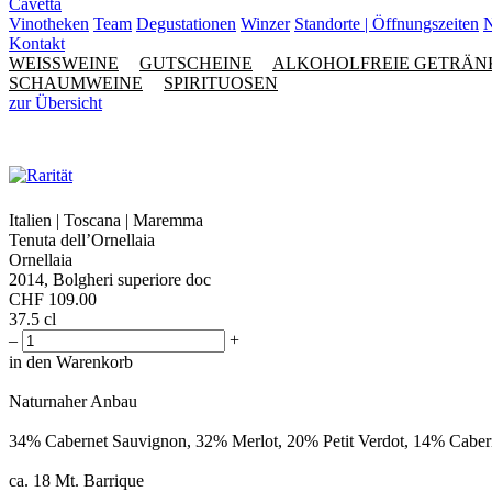
Cavetta
Vinotheken
Team
Degustationen
Winzer
Standorte | Öffnungszeiten
N
Kontakt
WEISSWEINE
GUTSCHEINE
ALKOHOLFREIE GETRÄN
SCHAUMWEINE
SPIRITUOSEN
zur Übersicht
Italien | Toscana | Maremma
Tenuta dell’Ornellaia
Ornellaia
2014, Bolgheri superiore doc
CHF
109.00
37.5 cl
–
+
in den Warenkorb
Naturnaher Anbau
34% Cabernet Sauvignon, 32% Merlot, 20% Petit Verdot, 14% Caber
ca. 18 Mt. Barrique