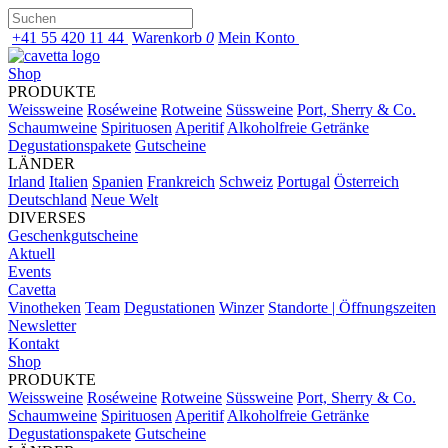
+41 55 420 11 44
Warenkorb
0
Mein Konto
Shop
PRODUKTE
Weissweine
Roséweine
Rotweine
Süssweine
Port, Sherry & Co.
Schaumweine
Spirituosen
Aperitif
Alkoholfreie Getränke
Degustationspakete
Gutscheine
LÄNDER
Irland
Italien
Spanien
Frankreich
Schweiz
Portugal
Österreich
Deutschland
Neue Welt
DIVERSES
Geschenkgutscheine
Aktuell
Events
Cavetta
Vinotheken
Team
Degustationen
Winzer
Standorte | Öffnungszeiten
Newsletter
Kontakt
Shop
PRODUKTE
Weissweine
Roséweine
Rotweine
Süssweine
Port, Sherry & Co.
Schaumweine
Spirituosen
Aperitif
Alkoholfreie Getränke
Degustationspakete
Gutscheine