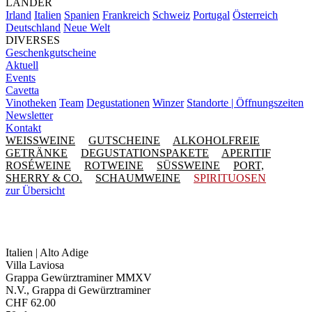
LÄNDER
Irland
Italien
Spanien
Frankreich
Schweiz
Portugal
Österreich
Deutschland
Neue Welt
DIVERSES
Geschenkgutscheine
Aktuell
Events
Cavetta
Vinotheken
Team
Degustationen
Winzer
Standorte | Öffnungszeiten
Newsletter
Kontakt
WEISSWEINE
GUTSCHEINE
ALKOHOLFREIE
GETRÄNKE
DEGUSTATIONSPAKETE
APERITIF
ROSÉWEINE
ROTWEINE
SÜSSWEINE
PORT,
SHERRY & CO.
SCHAUMWEINE
SPIRITUOSEN
zur Übersicht
Italien | Alto Adige
Villa Laviosa
Grappa Gewürztraminer MMXV
N.V., Grappa di Gewürztraminer
CHF
62.00