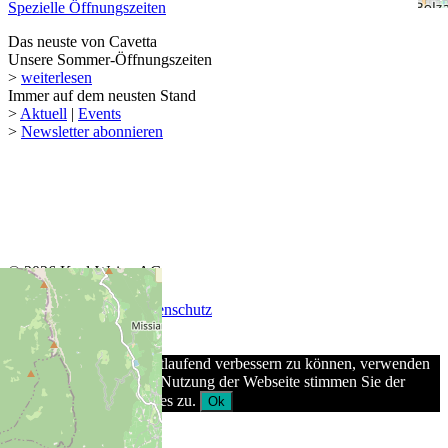
Spezielle Öffnungszeiten
Das neuste von Cavetta
Unsere Sommer-Öffnungszeiten
>
weiterlesen
Immer auf dem neusten Stand
>
Aktuell
|
Events
>
Newsletter abonnieren
© 2026 Keel-Weine AG
AGB
|
Impressum
|
Datenschutz
Um unsere Webseite fortlaufend verbessern zu können, verwenden
wir Cookies. Durch die Nutzung der Webseite stimmen Sie der
Verwendung von Cookies zu.
Ok