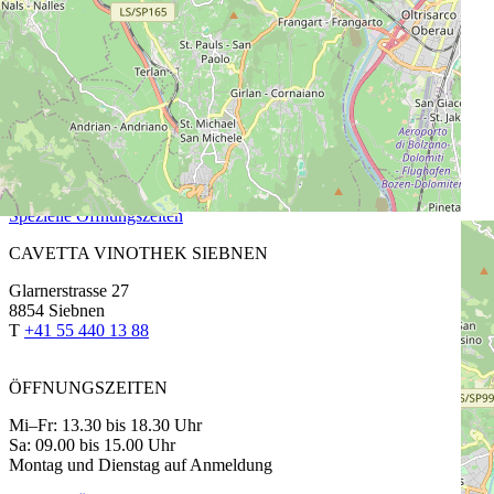
Churerstrasse 64
8808 Pfäffikon SZ
T
+41 55 420 11 44
ÖFFNUNGSZEITEN
Fr: 13.30 bis 18.30 Uhr
Sa: 9.00 bis 15.00 Uhr
Montag bis Donnerstag auf Anmeldung
Spezielle Öffnungszeiten
CAVETTA VINOTHEK SIEBNEN
Glarnerstrasse 27
8854 Siebnen
T
+41 55 440 13 88
ÖFFNUNGSZEITEN
Mi–Fr: 13.30 bis 18.30 Uhr
Sa: 09.00 bis 15.00 Uhr
Montag und Dienstag auf Anmeldung