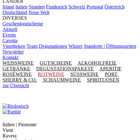
LÄNDER
Irland
Italien
Spanien
Frankreich
Schweiz
Portugal
Österreich
Deutschland
Neue Welt
DIVERSES
Geschenkgutscheine
Aktuell
Events
Cavetta
Vinotheken
Team
Degustationen
Winzer
Standorte | Öffnungszeiten
Newsletter
Kontakt
WEISSWEINE
GUTSCHEINE
ALKOHOLFREIE
GETRÄNKE
DEGUSTATIONSPAKETE
APERITIF
ROSÉWEINE
ROTWEINE
SÜSSWEINE
PORT,
SHERRY & CO.
SCHAUMWEINE
SPIRITUOSEN
zur Übersicht
Italien | Piemonte
Vietti
Ravera