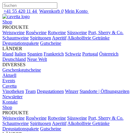
+41 55 420 11 44
Warenkorb
0
Mein Konto
Shop
PRODUKTE
Weissweine
Roséweine
Rotweine
Süssweine
Port, Sherry & Co.
Schaumweine
Spirituosen
Aperitif
Alkoholfreie Getränke
Degustationspakete
Gutscheine
LÄNDER
Irland
Italien
Spanien
Frankreich
Schweiz
Portugal
Österreich
Deutschland
Neue Welt
DIVERSES
Geschenkgutscheine
Aktuell
Events
Cavetta
Vinotheken
Team
Degustationen
Winzer
Standorte | Öffnungszeiten
Newsletter
Kontakt
Shop
PRODUKTE
Weissweine
Roséweine
Rotweine
Süssweine
Port, Sherry & Co.
Schaumweine
Spirituosen
Aperitif
Alkoholfreie Getränke
Degustationspakete
Gutscheine