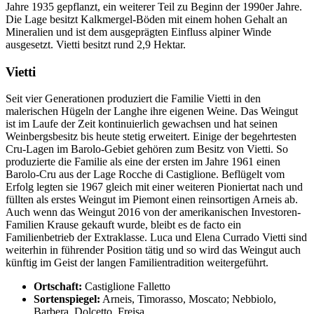
Jahre 1935 gepflanzt, ein weiterer Teil zu Beginn der 1990er Jahre.
Die Lage besitzt Kalkmergel-Böden mit einem hohen Gehalt an
Mineralien und ist dem ausgeprägten Einfluss alpiner Winde
ausgesetzt. Vietti besitzt rund 2,9 Hektar.
Vietti
Seit vier Generationen produziert die Familie Vietti in den
malerischen Hügeln der Langhe ihre eigenen Weine. Das Weingut
ist im Laufe der Zeit kontinuierlich gewachsen und hat seinen
Weinbergsbesitz bis heute stetig erweitert. Einige der begehrtesten
Cru-Lagen im Barolo-Gebiet gehören zum Besitz von Vietti. So
produzierte die Familie als eine der ersten im Jahre 1961 einen
Barolo-Cru aus der Lage Rocche di Castiglione. Beflügelt vom
Erfolg legten sie 1967 gleich mit einer weiteren Pioniertat nach und
füllten als erstes Weingut im Piemont einen reinsortigen Arneis ab.
Auch wenn das Weingut 2016 von der amerikanischen Investoren-
Familien Krause gekauft wurde, bleibt es de facto ein
Familienbetrieb der Extraklasse. Luca und Elena Currado Vietti sind
weiterhin in führender Position tätig und so wird das Weingut auch
künftig im Geist der langen Familientradition weitergeführt.
Ortschaft:
Castiglione Falletto
Sortenspiegel:
Arneis, Timorasso, Moscato; Nebbiolo,
Barbera, Dolcetto, Freisa