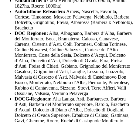
Anbaufläche:
47 000 Hektar (Barbaresco: 690ha, Barolo:
1827ha, Roero: 1000ha)
Autochthone Rebsorten:
Arneis, Nascetta, Favorita,
Cortese, Timorasso, Moscato; Pelaverga, Nebbiolo, Barbera,
Dolcetto, Grignolino, Freisa, Albarossa (Barbera x Nebbiolo),
Brachetto
DOC-Regionen:
Alba, Albugnano, Barbera d’Alba, Barbera
del Monferrato, Boca, Bramaterra, Calosso, Canavese,
Carema, Cisterna d’Asti, Colli Tortonesi, Collina Torinese,
Colline Novaresi, Colline Saluzzesi, Cortese dell’Alto
Monferrato, Coste della Sesia, Dolcetto d’Acqui, Dolcetto
d’Alba, Dolcetto d’Asti, Dolcetto di Ovada, Fara, Freisa
d’Asti, Freisa di Chieri, Gabiano, Grignolino del Monferrato
Casalese, Grignolino d’Asti, Langhe, Lessona, Loazzolo,
Malvasia di Casorzo d’Asti, Malvasia di Castelnuovo Don
Bosco, Monferrato, Nebbiolo d’Alba, Piemonte, Pinerolese,
Rubino di Cantavenna, Sizzano, Strevi, Terre Alfieri, Valli
Ossolane, Valsusa, Verduno Pelaverga
DOCG-Regionen:
Alta Langa, Asti, Barbaresco, Barbera
d’Asti, Barbera del Monferrato superiore, Barolo, Brachetto
d’Acqui, Dolcetto di Diano d’Alba, Dolcetto di Dogliani,
Dolcetto di Ovada Superiore, Erbaluce di Caluso, Gattinara,
Gavi, Ghemme, Roero, Ruchè di Castagnole Monferrato