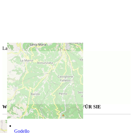
Lage des Weinguts
WEITERE AUSGESUCHTE WEINE FÜR SIE
Godello