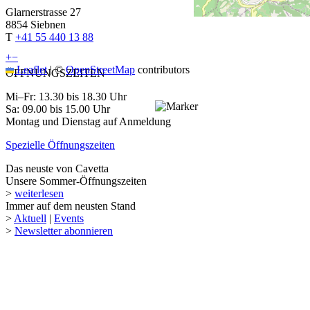
Glarnerstrasse 27
8854 Siebnen
T
+41 55 440 13 88
+
−
Leaflet
|
©
OpenStreetMap
contributors
ÖFFNUNGSZEITEN
Mi–Fr: 13.30 bis 18.30 Uhr
Sa: 09.00 bis 15.00 Uhr
Montag und Dienstag auf Anmeldung
Spezielle Öffnungszeiten
Das neuste von Cavetta
Unsere Sommer-Öffnungszeiten
>
weiterlesen
Immer auf dem neusten Stand
>
Aktuell
|
Events
>
Newsletter abonnieren