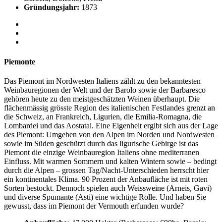
Gründungsjahr:
1873
Piemonte
Das Piemont im Nordwesten Italiens zählt zu den bekanntesten
Weinbauregionen der Welt und der Barolo sowie der Barbaresco
gehören heute zu den meistgeschätzten Weinen überhaupt. Die
flächenmässig grösste Region des italienischen Festlandes grenzt an
die Schweiz, an Frankreich, Ligurien, die Emilia-Romagna, die
Lombardei und das Aostatal. Eine Eigenheit ergibt sich aus der Lage
des Piemont: Umgeben von den Alpen im Norden und Nordwesten
sowie im Süden geschützt durch das ligurische Gebirge ist das
Piemont die einzige Weinbauregion Italiens ohne mediterranen
Einfluss. Mit warmen Sommern und kalten Wintern sowie – bedingt
durch die Alpen – grossen Tag/Nacht-Unterschieden herrscht hier
ein kontinentales Klima. 90 Prozent der Anbaufläche ist mit roten
Sorten bestockt. Dennoch spielen auch Weissweine (Arneis, Gavi)
und diverse Spumante (Asti) eine wichtige Rolle. Und haben Sie
gewusst, dass im Piemont der Vermouth erfunden wurde?