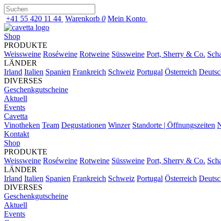
+41 55 420 11 44
Warenkorb
0
Mein Konto
Shop
PRODUKTE
Weissweine
Roséweine
Rotweine
Süssweine
Port, Sherry & Co.
Sch
LÄNDER
Irland
Italien
Spanien
Frankreich
Schweiz
Portugal
Österreich
Deutsc
DIVERSES
Geschenkgutscheine
Aktuell
Events
Cavetta
Vinotheken
Team
Degustationen
Winzer
Standorte | Öffnungszeiten
N
Kontakt
Shop
PRODUKTE
Weissweine
Roséweine
Rotweine
Süssweine
Port, Sherry & Co.
Sch
LÄNDER
Irland
Italien
Spanien
Frankreich
Schweiz
Portugal
Österreich
Deutsc
DIVERSES
Geschenkgutscheine
Aktuell
Events