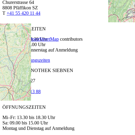
Churerstrasse 64
8808 Pfäffikon SZ
T
+41 55 420 11 44
ÖFFNUNGSZEITEN
+
−
Fr: 13.30 bis 18.30 Uhr
Leaflet
|
©
OpenStreetMap
contributors
Sa: 9.00 bis 15.00 Uhr
Montag bis Donnerstag auf Anmeldung
Spezielle Öffnungszeiten
CAVETTA VINOTHEK SIEBNEN
Glarnerstrasse 27
8854 Siebnen
T
+41 55 440 13 88
ÖFFNUNGSZEITEN
Mi–Fr: 13.30 bis 18.30 Uhr
Sa: 09.00 bis 15.00 Uhr
Montag und Dienstag auf Anmeldung