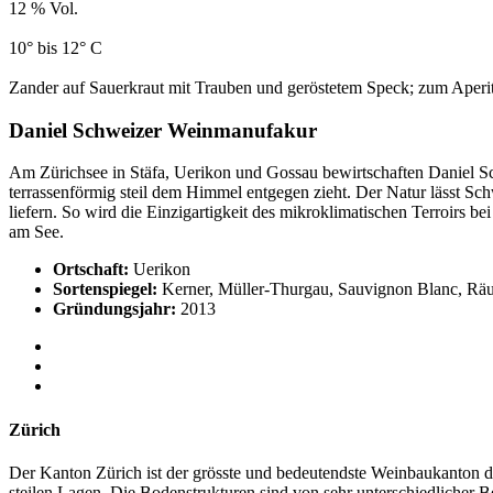
12 % Vol.
10° bis 12° C
Zander auf Sauerkraut mit Trauben und geröstetem Speck; zum Aperit
Daniel Schweizer Weinmanufakur
Am Zürichsee in Stäfa, Uerikon und Gossau bewirtschaften Daniel Sc
terrassenförmig steil dem Himmel entgegen zieht. Der Natur lässt Sch
liefern. So wird die Einzigartigkeit des mikroklimatischen Terroirs 
am See.
Ortschaft:
Uerikon
Sortenspiegel:
Kerner, Müller-Thurgau, Sauvignon Blanc, Räus
Gründungsjahr:
2013
Zürich
Der Kanton Zürich ist der grösste und bedeutendste Weinbaukanton de
steilen Lagen. Die Bodenstrukturen sind von sehr unterschiedlicher B