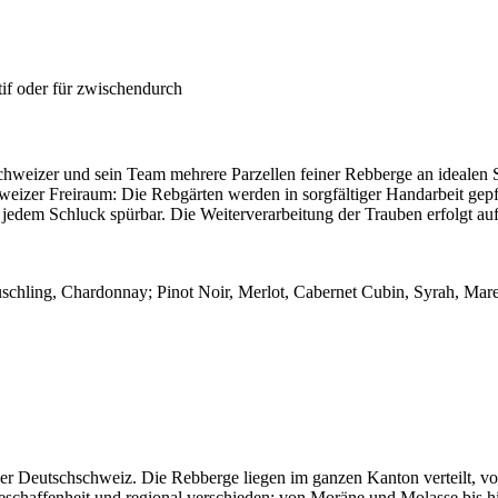
if oder für zwischendurch
hweizer und sein Team mehrere Parzellen feiner Rebberge an idealen Sü
weizer Freiraum: Die Rebgärten werden in sorgfältiger Handarbeit gepfl
bei jedem Schluck spürbar. Die Weiterverarbeitung der Trauben erfolgt 
chling, Chardonnay; Pinot Noir, Merlot, Cabernet Cubin, Syrah, Mar
r Deutschschweiz. Die Rebberge liegen im ganzen Kanton verteilt, vorw
eschaffenheit und regional verschieden; von Moräne und Molasse bis hin