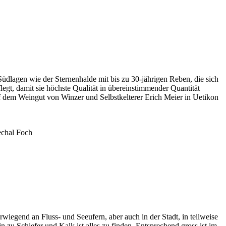
dlagen wie der Sternenhalde mit bis zu 30-jährigen Reben, die sich
egt, damit sie höchste Qualität in übereinstimmender Quantität
auf dem Weingut von Winzer und Selbstkelterer Erich Meier in Uetikon
echal Foch
iegend an Fluss- und Seeufern, aber auch in der Stadt, in teilweise
 zu Schiefer und Kalk ist alles zu finden. Entsprechend gross ist im