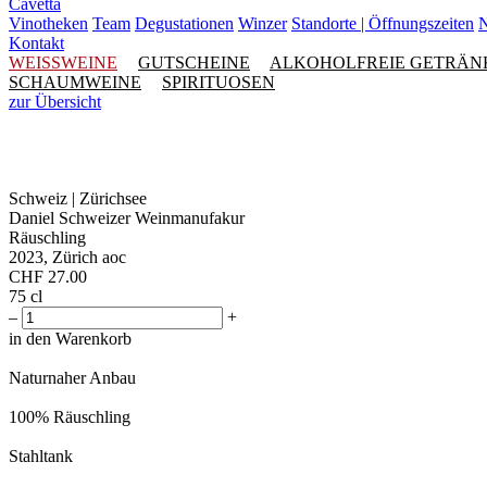
Cavetta
Vinotheken
Team
Degustationen
Winzer
Standorte | Öffnungszeiten
N
Kontakt
WEISSWEINE
GUTSCHEINE
ALKOHOLFREIE GETRÄN
SCHAUMWEINE
SPIRITUOSEN
zur Übersicht
Schweiz | Zürichsee
Daniel Schweizer Weinmanufakur
Räuschling
2023, Zürich aoc
CHF
27.00
75 cl
–
+
in den Warenkorb
Naturnaher Anbau
100% Räuschling
Stahltank