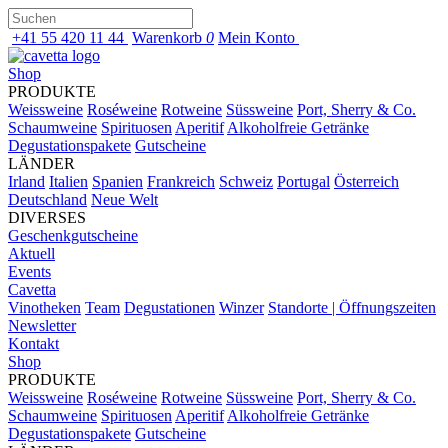
+41 55 420 11 44
Warenkorb
0
Mein Konto
Shop
PRODUKTE
Weissweine
Roséweine
Rotweine
Süssweine
Port, Sherry & Co.
Schaumweine
Spirituosen
Aperitif
Alkoholfreie Getränke
Degustationspakete
Gutscheine
LÄNDER
Irland
Italien
Spanien
Frankreich
Schweiz
Portugal
Österreich
Deutschland
Neue Welt
DIVERSES
Geschenkgutscheine
Aktuell
Events
Cavetta
Vinotheken
Team
Degustationen
Winzer
Standorte | Öffnungszeiten
Newsletter
Kontakt
Shop
PRODUKTE
Weissweine
Roséweine
Rotweine
Süssweine
Port, Sherry & Co.
Schaumweine
Spirituosen
Aperitif
Alkoholfreie Getränke
Degustationspakete
Gutscheine