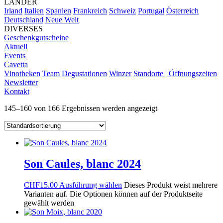
LÄNDER
Irland
Italien
Spanien
Frankreich
Schweiz
Portugal
Österreich
Deutschland
Neue Welt
DIVERSES
Geschenkgutscheine
Aktuell
Events
Cavetta
Vinotheken
Team
Degustationen
Winzer
Standorte | Öffnungszeiten
Newsletter
Kontakt
145–160 von 166 Ergebnissen werden angezeigt
Son Caules, blanc 2024
CHF
15.00
Ausführung wählen
Dieses Produkt weist mehrere
Varianten auf. Die Optionen können auf der Produktseite
gewählt werden