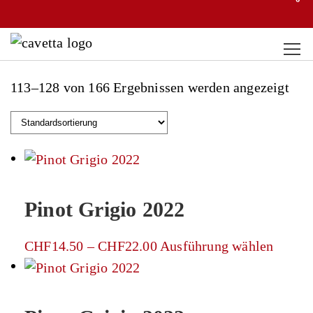
113–128 von 166 Ergebnissen werden angezeigt
Pinot Grigio 2022
Preisspanne:
Dieses
CHF
14.50
–
CHF
22.00
Ausführung wählen
CHF14.50
Produk
bis
weist
CHF22.00
mehre