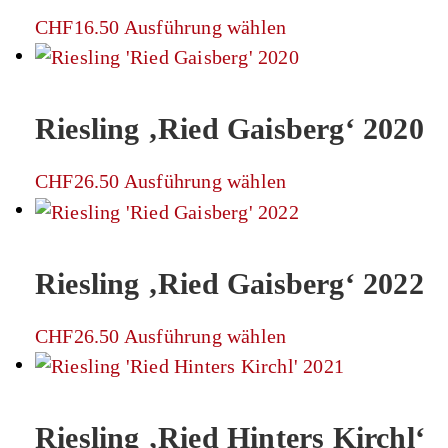
Die
werd
Dieses
CHF
16.50
Ausführung wählen
Optionen
Produkt
können
weist
auf
mehrere
der
Riesling ‚Ried Gaisberg‘ 2020
Varianten
Produktseite
auf.
gewählt
Dieses
CHF
26.50
Ausführung wählen
Die
werden
Produkt
Optionen
weist
können
mehrere
Riesling ‚Ried Gaisberg‘ 2022
auf
Varianten
der
auf.
Produktseite
Dieses
CHF
26.50
Ausführung wählen
Die
gewählt
Produkt
Optionen
werden
weist
können
mehrere
Riesling ‚Ried Hinters Kirchl‘
auf
Varianten