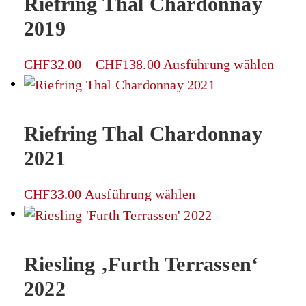
Riefring Thal Chardonnay
auf
Varianten
der
2019
auf.
Produkts
Die
gewählt
Preisspanne:
Diese
CHF
32.00
–
CHF
138.00
Ausführung wählen
Optionen
werden
CHF32.00
Produ
können
bis
weist
auf
CHF138.00
mehr
der
Riefring Thal Chardonnay
Varia
Produktseite
2021
auf.
gewählt
Die
werden
Dieses
CHF
33.00
Ausführung wählen
Opti
Produkt
könn
weist
auf
mehrere
der
Riesling ‚Furth Terrassen‘
Varianten
Produ
2022
auf.
gewäh