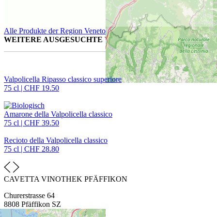
Alle Produkte der Region Veneto
Produkte von Veneto
WEITERE AUSGESUCHTE WEINE FÜR SIE
Valpolicella Ripasso classico superiore
75 cl | CHF 19.50
Amarone della Valpolicella classico
75 cl | CHF 39.50
Recioto della Valpolicella classico
75 cl | CHF 28.80
CAVETTA VINOTHEK PFÄFFIKON
Churerstrasse 64
8808 Pfäffikon SZ
T
+41 55 420 11 44