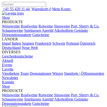
+41 55 420 11 44
Warenkorb
0
Mein Konto
Shop
PRODUKTE
Weissweine
Roséweine
Rotweine
Süssweine
Port, Sherry & Co.
Schaumweine
Spirituosen
Aperitif
Alkoholfreie Getränke
Degustationspakete
Gutscheine
LÄNDER
Irland
Italien
Spanien
Frankreich
Schweiz
Portugal
Österreich
Deutschland
Neue Welt
DIVERSES
Geschenkgutscheine
Aktuell
Events
Cavetta
Vinotheken
Team
Degustationen
Winzer
Standorte | Öffnungszeiten
Newsletter
Kontakt
Shop
PRODUKTE
Weissweine
Roséweine
Rotweine
Süssweine
Port, Sherry & Co.
Schaumweine
Spirituosen
Aperitif
Alkoholfreie Getränke
Degustationspakete
Gutscheine