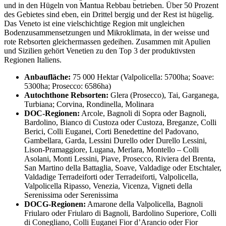
und in den Hügeln von Mantua Rebbau betrieben. Über 50 Prozent
des Gebietes sind eben, ein Drittel bergig und der Rest ist hügelig.
Das Veneto ist eine vielschichtige Region mit ungleichen
Bodenzusammensetzungen und Mikroklimata, in der weisse und
rote Rebsorten gleichermassen gedeihen. Zusammen mit Apulien
und Sizilien gehört Venetien zu den Top 3 der produktivsten
Regionen Italiens.
Anbaufläche:
75 000 Hektar (Valpolicella: 5700ha; Soave:
5300ha; Prosecco: 6586ha)
Autochthone Rebsorten:
Glera (Prosecco), Tai, Garganega,
Turbiana; Corvina, Rondinella, Molinara
DOC-Regionen:
Arcole, Bagnoli di Sopra oder Bagnoli,
Bardolino, Bianco di Custoza oder Custoza, Breganze, Colli
Berici, Colli Euganei, Corti Benedettine del Padovano,
Gambellara, Garda, Lessini Durello oder Durello Lessini,
Lison-Pramaggiore, Lugana, Merlara, Montello – Colli
Asolani, Monti Lessini, Piave, Prosecco, Riviera del Brenta,
San Martino della Battaglia, Soave, Valdadige oder Etschtaler,
Valdadige Terradeiforti oder Terradeiforti, Valpolicella,
Valpolicella Ripasso, Venezia, Vicenza, Vigneti della
Serenissima oder Serenissima
DOCG-Regionen:
Amarone della Valpolicella, Bagnoli
Friularo oder Friularo di Bagnoli, Bardolino Superiore, Colli
di Conegliano, Colli Euganei Fior d’Arancio oder Fior