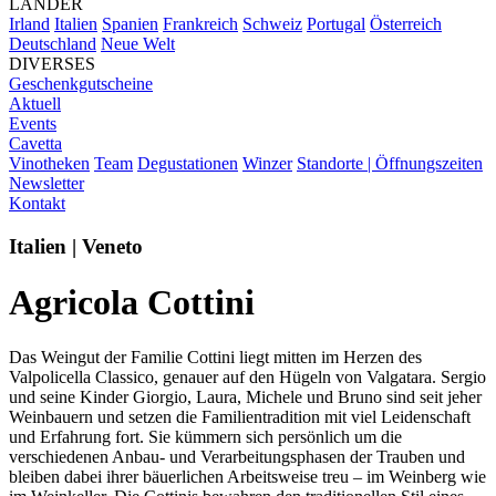
LÄNDER
Irland
Italien
Spanien
Frankreich
Schweiz
Portugal
Österreich
Deutschland
Neue Welt
DIVERSES
Geschenkgutscheine
Aktuell
Events
Cavetta
Vinotheken
Team
Degustationen
Winzer
Standorte | Öffnungszeiten
Newsletter
Kontakt
Italien | Veneto
Agricola Cottini
Das Weingut der Familie Cottini liegt mitten im Herzen des
Valpolicella Classico, genauer auf den Hügeln von Valgatara. Sergio
und seine Kinder Giorgio, Laura, Michele und Bruno sind seit jeher
Weinbauern und setzen die Familientradition mit viel Leidenschaft
und Erfahrung fort. Sie kümmern sich persönlich um die
verschiedenen Anbau- und Verarbeitungsphasen der Trauben und
bleiben dabei ihrer bäuerlichen Arbeitsweise treu – im Weinberg wie