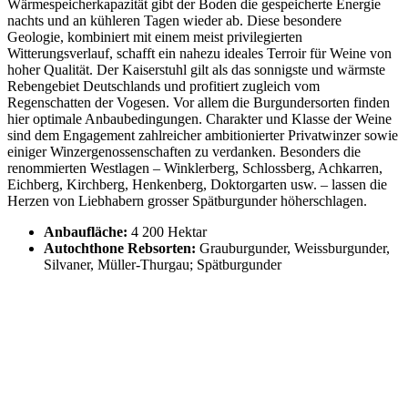
Wärmespeicherkapazität gibt der Boden die gespeicherte Energie
nachts und an kühleren Tagen wieder ab. Diese besondere
Geologie, kombiniert mit einem meist privilegierten
Witterungsverlauf, schafft ein nahezu ideales Terroir für Weine von
hoher Qualität. Der Kaiserstuhl gilt als das sonnigste und wärmste
Rebengebiet Deutschlands und profitiert zugleich vom
Regenschatten der
Vogesen
. Vor allem die Burgundersorten finden
hier optimale Anbaubedingungen. Charakter und Klasse der Weine
sind dem Engagement zahlreicher ambitionierter Privatwinzer sowie
einiger Winzergenossenschaften zu verdanken. Besonders die
renommierten Westlagen – Winklerberg, Schlossberg, Achkarren,
Eichberg, Kirchberg, Henkenberg, Doktorgarten usw. – lassen die
Herzen von Liebhabern grosser Spätburgunder höherschlagen.
Anbaufläche:
4 200 Hektar
Autochthone Rebsorten:
Grauburgunder, Weissburgunder,
Silvaner, Müller-Thurgau; Spätburgunder