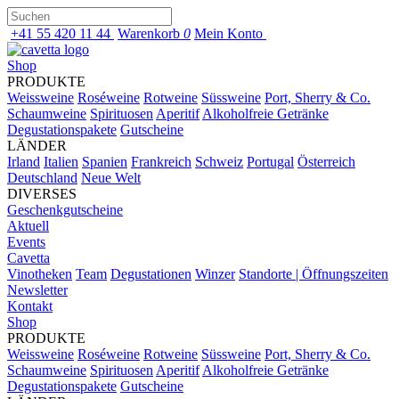
+41 55 420 11 44
Warenkorb
0
Mein Konto
Shop
PRODUKTE
Weissweine
Roséweine
Rotweine
Süssweine
Port, Sherry & Co.
Schaumweine
Spirituosen
Aperitif
Alkoholfreie Getränke
Degustationspakete
Gutscheine
LÄNDER
Irland
Italien
Spanien
Frankreich
Schweiz
Portugal
Österreich
Deutschland
Neue Welt
DIVERSES
Geschenkgutscheine
Aktuell
Events
Cavetta
Vinotheken
Team
Degustationen
Winzer
Standorte | Öffnungszeiten
Newsletter
Kontakt
Shop
PRODUKTE
Weissweine
Roséweine
Rotweine
Süssweine
Port, Sherry & Co.
Schaumweine
Spirituosen
Aperitif
Alkoholfreie Getränke
Degustationspakete
Gutscheine