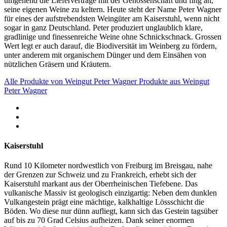
umgehend die Lieferverträge mit der Genossenschaft und fing an,
seine eigenen Weine zu keltern. Heute steht der Name Peter Wagner
für eines der aufstrebendsten Weingüter am Kaiserstuhl, wenn nicht
sogar in ganz Deutschland. Peter produziert unglaublich klare,
gradlinige und finessenreiche Weine ohne Schnickschnack. Grossen
Wert legt er auch darauf, die Biodiversität im Weinberg zu fördern,
unter anderem mit organischem Dünger und dem Einsähen von
nützlichen Gräsern und Kräutern.
Alle Produkte von Weingut Peter Wagner
Produkte aus Weingut
Peter Wagner
Kaiserstuhl
Rund 10 Kilometer nordwestlich von Freiburg im Breisgau, nahe
der Grenzen zur Schweiz und zu Frankreich, erhebt sich der
Kaiserstuhl
markant aus der Oberrheinischen Tiefebene. Das
vulkanische Massiv ist geologisch einzigartig: Neben dem dunklen
Vulkangestein prägt eine mächtige, kalkhaltige Lössschicht die
Böden. Wo diese nur dünn aufliegt, kann sich das Gestein tagsüber
auf bis zu 70 Grad Celsius aufheizen. Dank seiner enormen