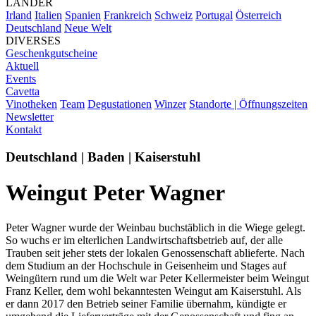
LÄNDER
Irland
Italien
Spanien
Frankreich
Schweiz
Portugal
Österreich
Deutschland
Neue Welt
DIVERSES
Geschenkgutscheine
Aktuell
Events
Cavetta
Vinotheken
Team
Degustationen
Winzer
Standorte | Öffnungszeiten
Newsletter
Kontakt
Deutschland | Baden | Kaiserstuhl
Weingut Peter Wagner
Peter Wagner wurde der Weinbau buchstäblich in die Wiege gelegt.
So wuchs er im elterlichen Landwirtschaftsbetrieb auf, der alle
Trauben seit jeher stets der lokalen Genossenschaft ablieferte. Nach
dem Studium an der Hochschule in Geisenheim und Stages auf
Weingütern rund um die Welt war Peter Kellermeister beim Weingut
Franz Keller, dem wohl bekanntesten Weingut am Kaiserstuhl. Als
er dann 2017 den Betrieb seiner Familie übernahm, kündigte er