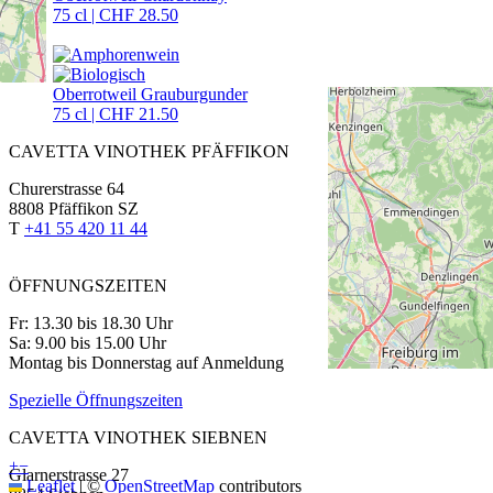
75 cl | CHF 28.50
Oberrotweil Grauburgunder
75 cl | CHF 21.50
CAVETTA VINOTHEK PFÄFFIKON
Churerstrasse 64
8808 Pfäffikon SZ
T
+41 55 420 11 44
ÖFFNUNGSZEITEN
Fr: 13.30 bis 18.30 Uhr
Sa: 9.00 bis 15.00 Uhr
Montag bis Donnerstag auf Anmeldung
Spezielle Öffnungszeiten
CAVETTA VINOTHEK SIEBNEN
+
−
Glarnerstrasse 27
Leaflet
|
©
OpenStreetMap
contributors