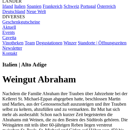
LÄNDER
Irland
Italien
Spanien
Frankreich
Schweiz
Portugal
Österreich
Deutschland
Neue Welt
DIVERSES
Geschenkgutscheine
Aktuell
Events
Cavetta
Vinotheken
Team
Degustationen
Winzer
Standorte | Öffnungszeiten
Newsletter
Kontakt
Italien | Alto Adige
Weingut Abraham
Nachdem die Familie Abraham ihre Trauben über Jahrzehnte bei der
Kellerei St. Michael-Eppan abgegeben hatte, beschlossen Martin
und Marlies, aus der Genossenschaft auszusteigen und ihre Trauben
selbst zu keltern, abzufüllen und zu vermarkten. Ihr Mut hat sich
mehr als ausbezahlt: Schon nach kurzer Zeit begeisterten die
Abrahams mit Weinen, die zu den Besten des Südtirols gehören. Die
Weingärten mit teils über 60-jährigen Reben liegen verstreut