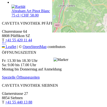
Abraham Art Pinot Blanc
75 cl | CHF 58.00
CAVETTA VINOTHEK PFÄFFIKON
Churerstrasse 64
8808 Pfäffikon SZ
T
+41 55 420 11 44
+
−
Leaflet
|
©
OpenStreetMap
contributors
ÖFFNUNGSZEITEN
Fr: 13.30 bis 18.30 Uhr
Sa: 9.00 bis 17.00 Uhr
Montag bis Donnerstag auf Anmeldung
Spezielle Öffnungszeiten
CAVETTA VINOTHEK SIEBNEN
Glarnerstrasse 27
8854 Siebnen
T
+41 55 440 13 88