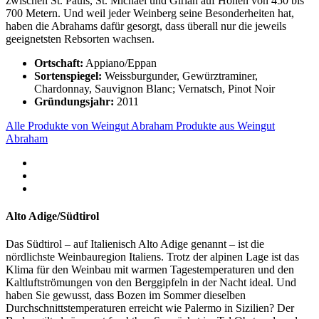
zwischen St. Pauls, St. Michael und Girlan auf Höhen von 450 bis
700 Metern. Und weil jeder Weinberg seine Besonderheiten hat,
haben die Abrahams dafür gesorgt, dass überall nur die jeweils
geeignetsten Rebsorten wachsen.
Ortschaft:
Appiano/Eppan
Sortenspiegel:
Weissburgunder, Gewürztraminer,
Chardonnay, Sauvignon Blanc; Vernatsch, Pinot Noir
Gründungsjahr:
2011
Alle Produkte von Weingut Abraham
Produkte aus Weingut
Abraham
Alto Adige/Südtirol
Das Südtirol – auf Italienisch Alto Adige genannt – ist die
nördlichste Weinbauregion Italiens. Trotz der alpinen Lage ist das
Klima für den Weinbau mit warmen Tagestemperaturen und den
Kaltluftströmungen von den Berggipfeln in der Nacht ideal. Und
haben Sie gewusst, dass Bozen im Sommer dieselben
Durchschnittstemperaturen erreicht wie Palermo in Sizilien? Der