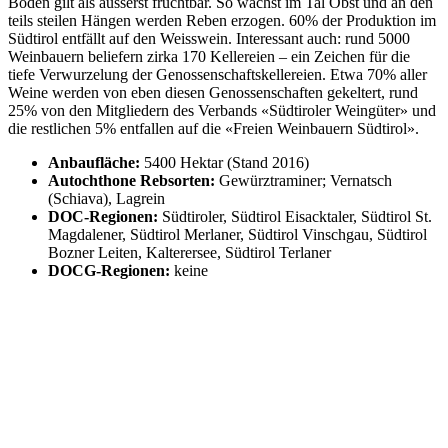
Boden gilt als äusserst fruchtbar. So wächst im Tal Obst und an den
teils steilen Hängen werden Reben erzogen. 60% der Produktion im
Südtirol entfällt auf den Weisswein. Interessant auch: rund 5000
Weinbauern beliefern zirka 170 Kellereien – ein Zeichen für die
tiefe Verwurzelung der Genossenschaftskellereien. Etwa 70% aller
Weine werden von eben diesen Genossenschaften gekeltert, rund
25% von den Mitgliedern des Verbands «Südtiroler Weingüter» und
die restlichen 5% entfallen auf die «Freien Weinbauern Südtirol».
Anbaufläche:
5400 Hektar (Stand 2016)
Autochthone Rebsorten:
Gewürztraminer; Vernatsch
(Schiava), Lagrein
DOC-Regionen:
Südtiroler, Südtirol Eisacktaler, Südtirol St.
Magdalener, Südtirol Merlaner, Südtirol Vinschgau, Südtirol
Bozner Leiten, Kalterersee, Südtirol Terlaner
DOCG-Regionen:
keine