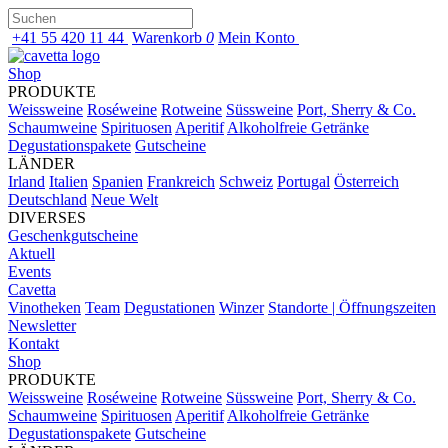
+41 55 420 11 44
Warenkorb
0
Mein Konto
Shop
PRODUKTE
Weissweine
Roséweine
Rotweine
Süssweine
Port, Sherry & Co.
Schaumweine
Spirituosen
Aperitif
Alkoholfreie Getränke
Degustationspakete
Gutscheine
LÄNDER
Irland
Italien
Spanien
Frankreich
Schweiz
Portugal
Österreich
Deutschland
Neue Welt
DIVERSES
Geschenkgutscheine
Aktuell
Events
Cavetta
Vinotheken
Team
Degustationen
Winzer
Standorte | Öffnungszeiten
Newsletter
Kontakt
Shop
PRODUKTE
Weissweine
Roséweine
Rotweine
Süssweine
Port, Sherry & Co.
Schaumweine
Spirituosen
Aperitif
Alkoholfreie Getränke
Degustationspakete
Gutscheine