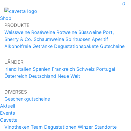
0
Shop
PRODUKTE
Weissweine
Roséweine
Rotweine
Süssweine
Port,
Sherry & Co.
Schaumweine
Spirituosen
Aperitif
Alkoholfreie Getränke
Degustationspakete
Gutscheine
LÄNDER
Irland
Italien
Spanien
Frankreich
Schweiz
Portugal
Österreich
Deutschland
Neue Welt
DIVERSES
Geschenkgutscheine
Aktuell
Events
Cavetta
Vinotheken
Team
Degustationen
Winzer
Standorte |