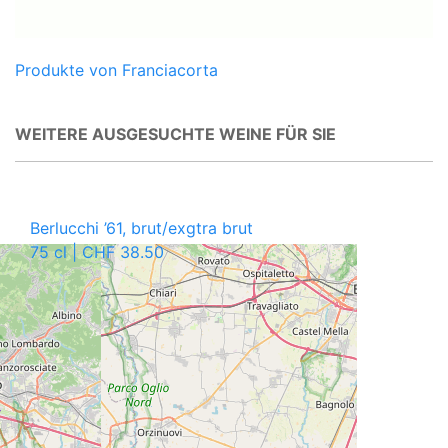
Produkte von Franciacorta
WEITERE AUSGESUCHTE WEINE FÜR SIE
Berlucchi ’61, brut/exgtra brut
75 cl | CHF 38.50
CAVETTA VINOTHEK PFÄFFIKON
Churerstrasse 64
8808 Pfäffikon SZ
T
+41 55 420 11 44