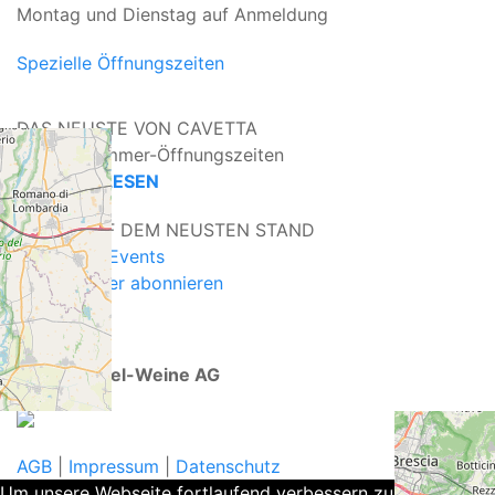
Montag und Dienstag auf Anmeldung
Spezielle Öffnungszeiten
DAS NEUSTE VON CAVETTA
Unsere Sommer-Öffnungszeiten
>
WEITERLESEN
IMMER AUF DEM NEUSTEN STAND
>
Aktuell
|
Events
>
Newsletter abonnieren
© 2026 Keel-Weine AG
AGB
|
Impressum
|
Datenschutz
Um unsere Webseite fortlaufend verbessern zu können,