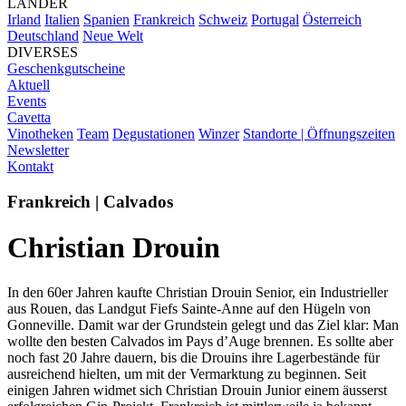
LÄNDER
Irland
Italien
Spanien
Frankreich
Schweiz
Portugal
Österreich
Deutschland
Neue Welt
DIVERSES
Geschenkgutscheine
Aktuell
Events
Cavetta
Vinotheken
Team
Degustationen
Winzer
Standorte | Öffnungszeiten
Newsletter
Kontakt
Frankreich | Calvados
Christian Drouin
In den 60er Jahren kaufte Christian Drouin Senior, ein Industrieller
aus Rouen, das Landgut Fiefs Sainte-Anne auf den Hügeln von
Gonneville. Damit war der Grundstein gelegt und das Ziel klar: Man
wollte den besten Calvados im Pays d’Auge brennen. Es sollte aber
noch fast 20 Jahre dauern, bis die Drouins ihre Lagerbestände für
ausreichend hielten, um mit der Vermarktung zu beginnen. Seit
einigen Jahren widmet sich Christian Drouin Junior einem äusserst