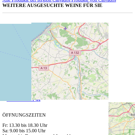
WEITERE AUSGESUCHTE WEINE FÜR SIE
Le Gin de Christian Drouin Carmina
70 cl | CHF 49.50
Le Gin de Christian Drouin 'Pira'
70 cl | CHF 52.00
Le Gin de Christian Drouin
70 cl | CHF 48.00
CAVETTA VINOTHEK PFÄFFIKON
Churerstrasse 64
8808 Pfäffikon SZ
T
+41 55 420 11 44
ÖFFNUNGSZEITEN
Fr: 13.30 bis 18.30 Uhr
Sa: 9.00 bis 15.00 Uhr