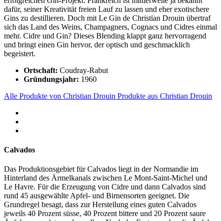
erfolgreichen Gin-Projekt. Frankreich ist mittlerweile ja bekannt
dafür, seiner Kreativität freien Lauf zu lassen und eher exotischere
Gins zu destillieren. Doch mit Le Gin de Christian Drouin übertraf
sich das Land des Weins, Champagners, Cognacs und Cidres einmal
mehr. Cidre und Gin? Dieses Blending klappt ganz hervorragend
und bringt einen Gin hervor, der optisch und geschmacklich
begeistert.
Ortschaft:
Coudray-Rabut
Gründungsjahr:
1960
Alle Produkte von Christian Drouin
Produkte aus Christian Drouin
Calvados
Das Produktionsgebiet für Calvados liegt in der Normandie im
Hinterland des Ärmelkanals zwischen Le Mont-Saint-Michel und
Le Havre. Für die Erzeugung von Cidre und dann Calvados sind
rund 45 ausgewählte Apfel- und Birnensorten geeignet. Die
Grundregel besagt, dass zur Herstellung eines guten Calvados
jeweils 40 Prozent süsse, 40 Prozent bittere und 20 Prozent saure