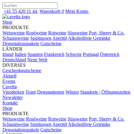
+41 55 420 11 44
Warenkorb
0
Mein Konto
Shop
PRODUKTE
Weissweine
Roséweine
Rotweine
Süssweine
Port, Sherry & Co.
Schaumweine
Spirituosen
Aperitif
Alkoholfreie Getränke
Degustationspakete
Gutscheine
LÄNDER
Irland
Italien
Spanien
Frankreich
Schweiz
Portugal
Österreich
Deutschland
Neue Welt
DIVERSES
Geschenkgutscheine
Aktuell
Events
Cavetta
Vinotheken
Team
Degustationen
Winzer
Standorte | Öffnungszeiten
Newsletter
Kontakt
Shop
PRODUKTE
Weissweine
Roséweine
Rotweine
Süssweine
Port, Sherry & Co.
Schaumweine
Spirituosen
Aperitif
Alkoholfreie Getränke
Degustationspakete
Gutscheine