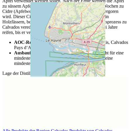
Äpfel verwendet werden sollen. Nach der Ernte werden die Äpfel
zu süssem Apfelmost verarbeitet, der dann in wenigen Wochen zu
Cidre (Apfelwein) mit ca. 5 Volumenprozent Alkohol vergoren
wird. Dieser Cidre reift anschliessend bis zu zwei Jahre in
Holzfässern, bevor er in einem zweistufigen Destillationsprozess zu
Calvados veredelt wird. Calvados muss mindestens zwei Jahre
reifen, bis er vermarktet werden darf.
AOC-Regionen:
Calvados, Calvados Domfrontais, Calvados
Pays d‘Auge
Ausbauformen:
VSOP oder Grande Réserve steht für eine
mindestens fünfjährige, XO oder Hors d’Age für eine
mindestens sechsjährige Reifezeit
Lage der Distillerie
Alle Produkte der Region Calvados
Produkte von Calvados