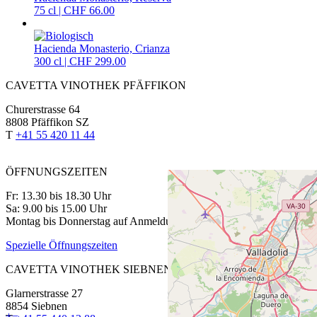
75 cl | CHF 66.00
Hacienda Monasterio, Crianza
300 cl | CHF 299.00
CAVETTA VINOTHEK PFÄFFIKON
Churerstrasse 64
8808 Pfäffikon SZ
T
+41 55 420 11 44
ÖFFNUNGSZEITEN
Fr: 13.30 bis 18.30 Uhr
Sa: 9.00 bis 15.00 Uhr
Montag bis Donnerstag auf Anmeldung
Spezielle Öffnungszeiten
CAVETTA VINOTHEK SIEBNEN
Glarnerstrasse 27
8854 Siebnen
+
−