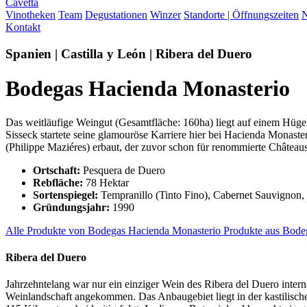
Cavetta
Vinotheken
Team
Degustationen
Winzer
Standorte | Öffnungszeiten
N
Kontakt
Spanien | Castilla y León | Ribera del Duero
Bodegas Hacienda Monasterio
Das weitläufige Weingut (Gesamtfläche: 160ha) liegt auf einem Hügel
Sisseck startete seine glamouröse Karriere hier bei Hacienda Monast
(Philippe Maziéres) erbaut, der zuvor schon für renommierte Château
Ortschaft:
Pesquera de Duero
Rebfläche:
78 Hektar
Sortenspiegel:
Tempranillo (Tinto Fino), Cabernet Sauvignon,
Gründungsjahr:
1990
Alle Produkte von Bodegas Hacienda Monasterio
Produkte aus Bode
Ribera del Duero
Jahrzehntelang war nur ein einziger Wein des Ribera del Duero interna
Weinlandschaft angekommen. Das Anbaugebiet liegt in der kastilisc