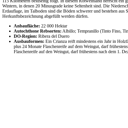
115 Kilometern beidseitig folgt. In diesem Rotweinland herrscht ein 
Wintern, in denen 20 Minusgrade keine Seltenheit sind. Die Niedersch
Erdauflage, im Talboden sind die Böden schwerer und bestehen aus S
Herkunftsbezeichnung abgefüllt werden dürfen.
Anbaufläche:
22 000 Hektar
Autochthone Rebsorten:
Albillo; Tempranillo (Tinto Fino, Tin
DO-Region:
Ribera del Duero
Ausbauformen:
Ein Crianza reift mindestens ein Jahr in Holz
plus 24 Monate Flaschenreife auf dem Weingut, darf frühesten
Flaschenreife auf den Weingut, darf frühestens nach dem 1. De