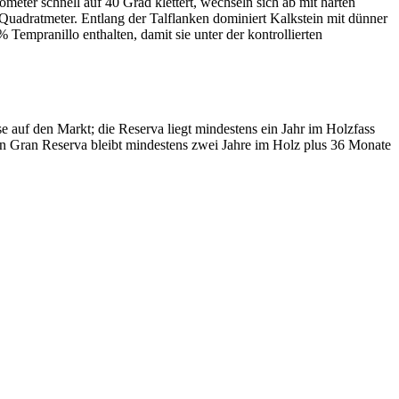
meter schnell auf 40 Grad klettert, wechseln sich ab mit harten
 Quadratmeter. Entlang der Talflanken dominiert Kalkstein mit dünner
mpranillo enthalten, damit sie unter der kontrollierten
e auf den Markt; die Reserva liegt mindestens ein Jahr im Holzfass
in Gran Reserva bleibt mindestens zwei Jahre im Holz plus 36 Monate