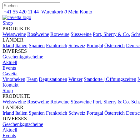
+41 55 420 11 44
Warenkorb
0
Mein Konto
Shop
PRODUKTE
Weissweine
Roséweine
Rotweine
Süssweine
Port, Sherry & Co.
Sch
LÄNDER
Irland
Italien
Spanien
Frankreich
Schweiz
Portugal
Österreich
Deutsc
DIVERSES
Geschenkgutscheine
Aktuell
Events
Cavetta
Vinotheken
Team
Degustationen
Winzer
Standorte | Öffnungszeiten
N
Kontakt
Shop
PRODUKTE
Weissweine
Roséweine
Rotweine
Süssweine
Port, Sherry & Co.
Sch
LÄNDER
Irland
Italien
Spanien
Frankreich
Schweiz
Portugal
Österreich
Deutsc
DIVERSES
Geschenkgutscheine
Aktuell
Events