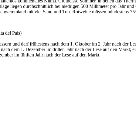
gnadenlos kontinentales Klima. Glutheisse Sommer, in denen das Thermo
läge liegen durchschnittlich bei niedrigen 500 Millimeter pro Jahr und
chwemmland mit viel Sand und Ton. Rotweine müssen mindestens 75% Te
ta del País)
fässern und darf frühestens nach dem 1. Oktober im 2. Jahr nach der Les
s nach dem 1. Dezember im dritten Jahr nach der Lese auf den Markt; e
zember im fünften Jahr nach der Lese auf den Markt.