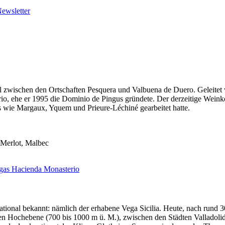
ewsletter
 zwischen den Ortschaften Pesquera und Valbuena de Duero. Geleitet w
erio, ehe er 1995 die Dominio de Pingus gründete. Der derzeitige Wei
s wie Margaux, Yquem und Prieure-Léchiné gearbeitet hatte.
 Merlot, Malbec
gas Hacienda Monasterio
tional bekannt: nämlich der erhabene Vega Sicilia. Heute, nach rund 30
hen Hochebene (700 bis 1000 m ü. M.), zwischen den Städten Valladol