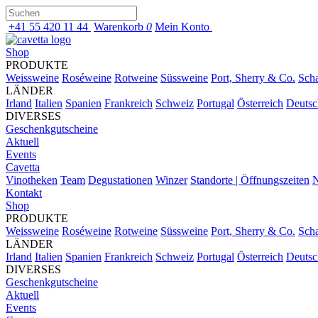
+41 55 420 11 44
Warenkorb
0
Mein Konto
Shop
PRODUKTE
Weissweine
Roséweine
Rotweine
Süssweine
Port, Sherry & Co.
Sch
LÄNDER
Irland
Italien
Spanien
Frankreich
Schweiz
Portugal
Österreich
Deutsc
DIVERSES
Geschenkgutscheine
Aktuell
Events
Cavetta
Vinotheken
Team
Degustationen
Winzer
Standorte | Öffnungszeiten
N
Kontakt
Shop
PRODUKTE
Weissweine
Roséweine
Rotweine
Süssweine
Port, Sherry & Co.
Sch
LÄNDER
Irland
Italien
Spanien
Frankreich
Schweiz
Portugal
Österreich
Deutsc
DIVERSES
Geschenkgutscheine
Aktuell
Events