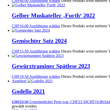
CHF
68.00
Ausführung wählen
Dieses Produkt weist mehrere V
Gelber Muskateller ‚Furth‘ 2022
CHF
16.00
Ausführung wählen
Dieses Produkt weist mehrere V
Gemischter Satz 2024
CHF
15.50
Ausführung wählen
Dieses Produkt weist mehrere V
Gewürztraminer Spätlese 2023
CHF
19.50
Ausführung wählen
Dieses Produkt weist mehrere V
Angebot!
Godello 2021
CHF
23.50
Ursprünglicher Preis war: CHF23.50
CHF
19.80
Aktu
gewählt werden