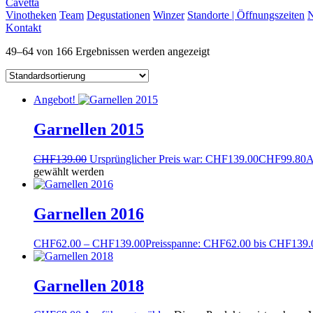
Cavetta
Vinotheken
Team
Degustationen
Winzer
Standorte | Öffnungszeiten
N
Kontakt
49–64 von 166 Ergebnissen werden angezeigt
Angebot!
Garnellen 2015
CHF
139.00
Ursprünglicher Preis war: CHF139.00
CHF
99.80
A
gewählt werden
Garnellen 2016
CHF
62.00
–
CHF
139.00
Preisspanne: CHF62.00 bis CHF139.
Garnellen 2018