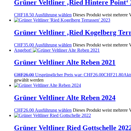
Grüner Veltliner ‚Ried Hintere Point‘
CHF
18.50
Ausführung wählen
Dieses Produkt weist mehrere V
Grüner Veltliner ‚Ried Kogelberg Ter
CHF
35.00
Ausführung wählen
Dieses Produkt weist mehrere V
Angebot!
Grüner Veltliner Alte Reben 2021
CHF
26.00
Ursprünglicher Preis war: CHF26.00
CHF
21.80
Aktu
gewählt werden
Grüner Veltliner Alte Reben 2024
CHF
26.00
Ausführung wählen
Dieses Produkt weist mehrere V
Grüner Veltliner Ried Gottschelle 202