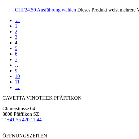
CHF
24.50
Ausführung wählen
Dieses Produkt weist mehrere V
←
1
2
3
4
5
6
7
…
9
10
11
→
CAVETTA VINOTHEK PFÄFFIKON
Churerstrasse 64
8808 Pfäffikon SZ
T
+41 55 420 11 44
ÖFFNUNGSZEITEN