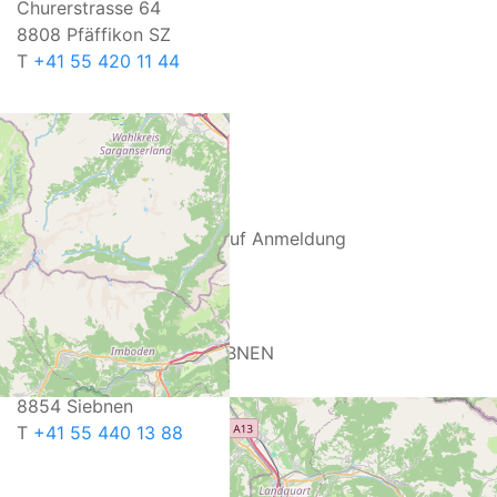
Churerstrasse 64
8808 Pfäffikon SZ
T
+41 55 420 11 44
ÖFFNUNGSZEITEN
Fr: 13.30 bis 18.30 Uhr
Sa: 9.00 bis 15.00 Uhr
Montag bis Donnerstag auf Anmeldung
Spezielle Öffnungszeiten
CAVETTA VINOTHEK SIEBNEN
Glarnerstrasse 27
8854 Siebnen
T
+41 55 440 13 88