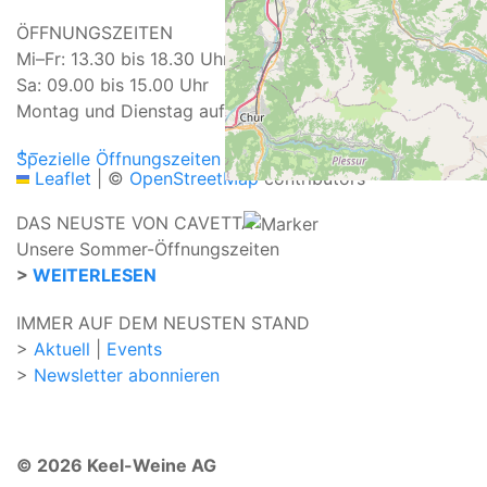
ÖFFNUNGSZEITEN
Mi–Fr: 13.30 bis 18.30 Uhr
Sa: 09.00 bis 15.00 Uhr
Montag und Dienstag auf Anmeldung
+
−
Spezielle Öffnungszeiten
Leaflet
|
©
OpenStreetMap
contributors
DAS NEUSTE VON CAVETTA
Unsere Sommer-Öffnungszeiten
>
WEITERLESEN
IMMER AUF DEM NEUSTEN STAND
>
Aktuell
|
Events
>
Newsletter abonnieren
© 2026 Keel-Weine AG