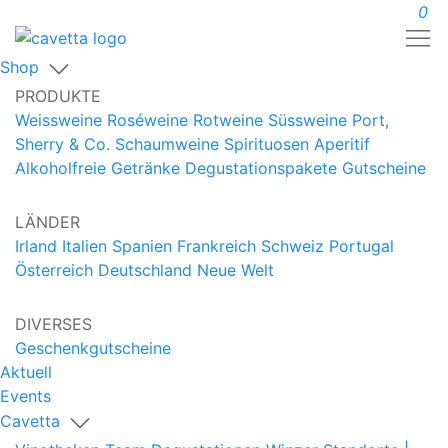
0
Shop
PRODUKTE
Weissweine
Roséweine
Rotweine
Süssweine
Port,
Sherry & Co.
Schaumweine
Spirituosen
Aperitif
Alkoholfreie Getränke
Degustationspakete
Gutscheine
LÄNDER
Irland
Italien
Spanien
Frankreich
Schweiz
Portugal
Österreich
Deutschland
Neue Welt
DIVERSES
Geschenkgutscheine
Aktuell
Events
Cavetta