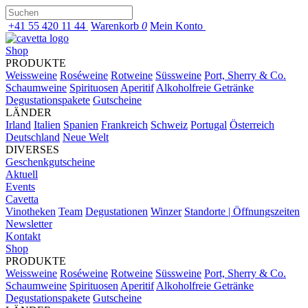
+41 55 420 11 44
Warenkorb
0
Mein Konto
Shop
PRODUKTE
Weissweine
Roséweine
Rotweine
Süssweine
Port, Sherry & Co.
Schaumweine
Spirituosen
Aperitif
Alkoholfreie Getränke
Degustationspakete
Gutscheine
LÄNDER
Irland
Italien
Spanien
Frankreich
Schweiz
Portugal
Österreich
Deutschland
Neue Welt
DIVERSES
Geschenkgutscheine
Aktuell
Events
Cavetta
Vinotheken
Team
Degustationen
Winzer
Standorte | Öffnungszeiten
Newsletter
Kontakt
Shop
PRODUKTE
Weissweine
Roséweine
Rotweine
Süssweine
Port, Sherry & Co.
Schaumweine
Spirituosen
Aperitif
Alkoholfreie Getränke
Degustationspakete
Gutscheine