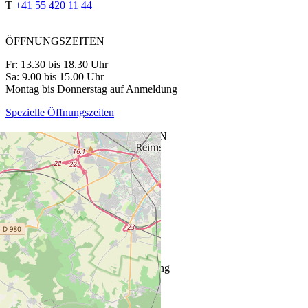
T
+41 55 420 11 44
ÖFFNUNGSZEITEN
Fr: 13.30 bis 18.30 Uhr
Sa: 9.00 bis 15.00 Uhr
Montag bis Donnerstag auf Anmeldung
Spezielle Öffnungszeiten
CAVETTA VINOTHEK SIEBNEN
Glarnerstrasse 27
8854 Siebnen
T
+41 55 440 13 88
ÖFFNUNGSZEITEN
Mi–Fr: 13.30 bis 18.30 Uhr
Sa: 09.00 bis 15.00 Uhr
Montag und Dienstag auf Anmeldung
Spezielle Öffnungszeiten