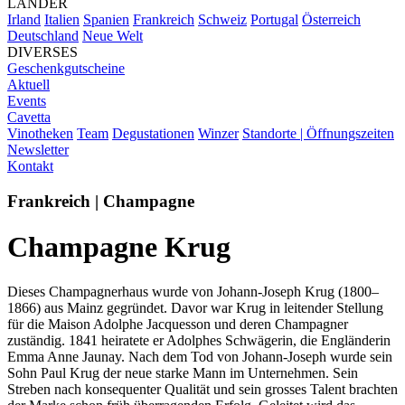
LÄNDER
Irland
Italien
Spanien
Frankreich
Schweiz
Portugal
Österreich
Deutschland
Neue Welt
DIVERSES
Geschenkgutscheine
Aktuell
Events
Cavetta
Vinotheken
Team
Degustationen
Winzer
Standorte | Öffnungszeiten
Newsletter
Kontakt
Frankreich | Champagne
Champagne Krug
Dieses Champagnerhaus wurde von Johann-Joseph Krug (1800–
1866) aus Mainz gegründet. Davor war Krug in leitender Stellung
für die Maison Adolphe Jacquesson und deren Champagner
zuständig. 1841 heiratete er Adolphes Schwägerin, die Engländerin
Emma Anne Jaunay. Nach dem Tod von Johann-Joseph wurde sein
Sohn Paul Krug der neue starke Mann im Unternehmen. Sein
Streben nach konsequenter Qualität und sein grosses Talent brachten