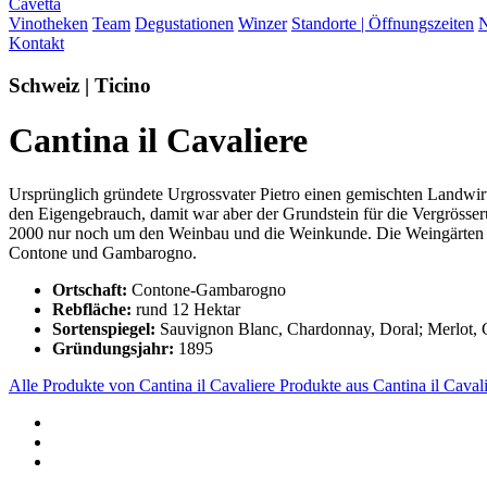
Cavetta
Vinotheken
Team
Degustationen
Winzer
Standorte | Öffnungszeiten
N
Kontakt
Schweiz | Ticino
Cantina il Cavaliere
Ursprünglich gründete Urgrossvater Pietro einen gemischten Landwir
den Eigengebrauch, damit war aber der Grundstein für die Vergrösser
2000 nur noch um den Weinbau und die Weinkunde. Die Weingärten li
Contone und Gambarogno.
Ortschaft:
Contone-Gambarogno
Rebfläche:
rund 12 Hektar
Sortenspiegel:
Sauvignon Blanc, Chardonnay, Doral; Merlot, G
Gründungsjahr:
1895
Alle Produkte von Cantina il Cavaliere
Produkte aus Cantina il Caval