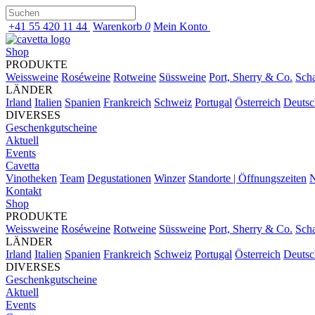
+41 55 420 11 44
Warenkorb
0
Mein Konto
Shop
PRODUKTE
Weissweine
Roséweine
Rotweine
Süssweine
Port, Sherry & Co.
Sch
LÄNDER
Irland
Italien
Spanien
Frankreich
Schweiz
Portugal
Österreich
Deutsc
DIVERSES
Geschenkgutscheine
Aktuell
Events
Cavetta
Vinotheken
Team
Degustationen
Winzer
Standorte | Öffnungszeiten
N
Kontakt
Shop
PRODUKTE
Weissweine
Roséweine
Rotweine
Süssweine
Port, Sherry & Co.
Sch
LÄNDER
Irland
Italien
Spanien
Frankreich
Schweiz
Portugal
Österreich
Deutsc
DIVERSES
Geschenkgutscheine
Aktuell
Events