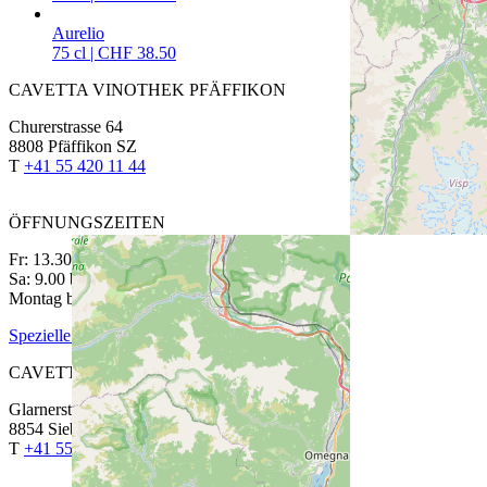
Aurelio
75 cl | CHF 38.50
CAVETTA VINOTHEK PFÄFFIKON
Churerstrasse 64
8808 Pfäffikon SZ
T
+41 55 420 11 44
ÖFFNUNGSZEITEN
Fr: 13.30 bis 18.30 Uhr
Sa: 9.00 bis 15.00 Uhr
Montag bis Donnerstag auf Anmeldung
Spezielle Öffnungszeiten
CAVETTA VINOTHEK SIEBNEN
Glarnerstrasse 27
8854 Siebnen
T
+41 55 440 13 88