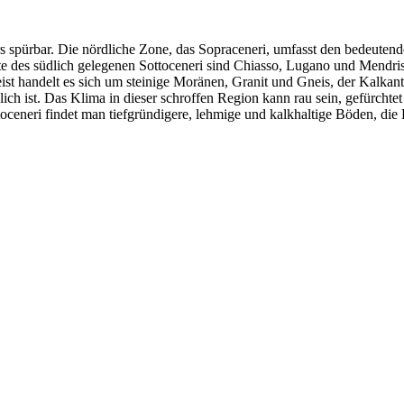
meers spürbar. Die nördliche Zone, das Sopraceneri, umfasst den bedeu
orte des südlich gelegenen Sottoceneri sind Chiasso, Lugano und Mendr
 handelt es sich um steinige Moränen, Granit und Gneis, der Kalkanteil
ch ist. Das Klima in dieser schroffen Region kann rau sein, gefürchtet s
toceneri findet man tiefgründigere, lehmige und kalkhaltige Böden, die 