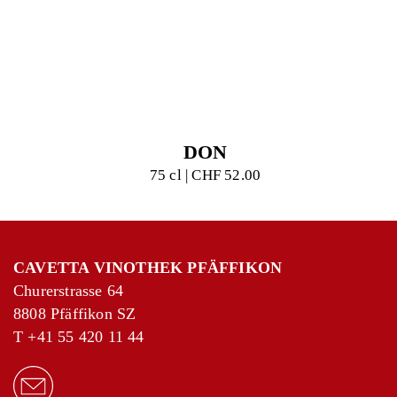
DON
75 cl | CHF 52.00
CAVETTA VINOTHEK PFÄFFIKON
Churerstrasse 64
8808 Pfäffikon SZ
T
+41 55 420 11 44