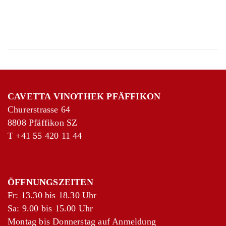
Grillweine
Weinikonen
Neuheiten
Aktionen
SPANIEN FORMENTERA BALEAREN
CAP DE BARBARIA
OPHIUSA 2019
CAVETTA VINOTHEK PFÄFFIKON
Churerstrasse 64
Vi de la terra de Formentera
8808 Pfäffikon SZ
T
+41 55 420 11 44
SPANIEN FORMENTERA BALEAREN
CAP DE BARBARIA
CAP DE BARBARIA 2009
ÖFFNUNGSZEITEN
Vi de la terra de Formentera
Fr: 13.30 bis 18.30 Uhr
Sa: 9.00 bis 15.00 Uhr
Montag bis Donnerstag auf Anmeldung