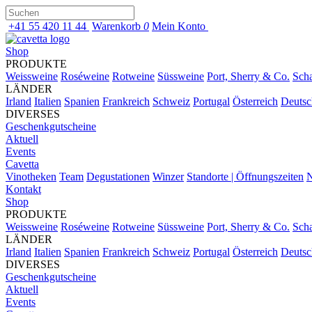
+41 55 420 11 44
Warenkorb
0
Mein Konto
Shop
PRODUKTE
Weissweine
Roséweine
Rotweine
Süssweine
Port, Sherry & Co.
Sch
LÄNDER
Irland
Italien
Spanien
Frankreich
Schweiz
Portugal
Österreich
Deutsc
DIVERSES
Geschenkgutscheine
Aktuell
Events
Cavetta
Vinotheken
Team
Degustationen
Winzer
Standorte | Öffnungszeiten
N
Kontakt
Shop
PRODUKTE
Weissweine
Roséweine
Rotweine
Süssweine
Port, Sherry & Co.
Sch
LÄNDER
Irland
Italien
Spanien
Frankreich
Schweiz
Portugal
Österreich
Deutsc
DIVERSES
Geschenkgutscheine
Aktuell
Events