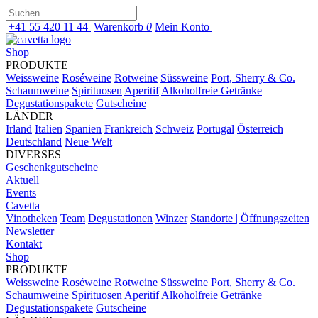
+41 55 420 11 44
Warenkorb
0
Mein Konto
Shop
PRODUKTE
Weissweine
Roséweine
Rotweine
Süssweine
Port, Sherry & Co.
Schaumweine
Spirituosen
Aperitif
Alkoholfreie Getränke
Degustationspakete
Gutscheine
LÄNDER
Irland
Italien
Spanien
Frankreich
Schweiz
Portugal
Österreich
Deutschland
Neue Welt
DIVERSES
Geschenkgutscheine
Aktuell
Events
Cavetta
Vinotheken
Team
Degustationen
Winzer
Standorte | Öffnungszeiten
Newsletter
Kontakt
Shop
PRODUKTE
Weissweine
Roséweine
Rotweine
Süssweine
Port, Sherry & Co.
Schaumweine
Spirituosen
Aperitif
Alkoholfreie Getränke
Degustationspakete
Gutscheine