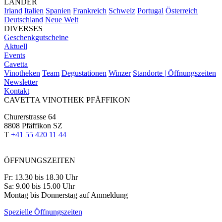
LÄNDER
Irland
Italien
Spanien
Frankreich
Schweiz
Portugal
Österreich
Deutschland
Neue Welt
DIVERSES
Geschenkgutscheine
Aktuell
Events
Cavetta
Vinotheken
Team
Degustationen
Winzer
Standorte | Öffnungszeiten
Newsletter
Kontakt
CAVETTA VINOTHEK PFÄFFIKON
Churerstrasse 64
8808 Pfäffikon SZ
T
+41 55 420 11 44
ÖFFNUNGSZEITEN
Fr: 13.30 bis 18.30 Uhr
Sa: 9.00 bis 15.00 Uhr
Montag bis Donnerstag auf Anmeldung
Spezielle Öffnungszeiten