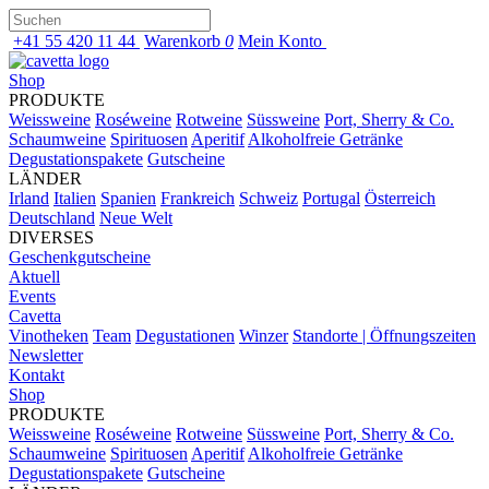
+41 55 420 11 44
Warenkorb
0
Mein Konto
Shop
PRODUKTE
Weissweine
Roséweine
Rotweine
Süssweine
Port, Sherry & Co.
Schaumweine
Spirituosen
Aperitif
Alkoholfreie Getränke
Degustationspakete
Gutscheine
LÄNDER
Irland
Italien
Spanien
Frankreich
Schweiz
Portugal
Österreich
Deutschland
Neue Welt
DIVERSES
Geschenkgutscheine
Aktuell
Events
Cavetta
Vinotheken
Team
Degustationen
Winzer
Standorte | Öffnungszeiten
Newsletter
Kontakt
Shop
PRODUKTE
Weissweine
Roséweine
Rotweine
Süssweine
Port, Sherry & Co.
Schaumweine
Spirituosen
Aperitif
Alkoholfreie Getränke
Degustationspakete
Gutscheine