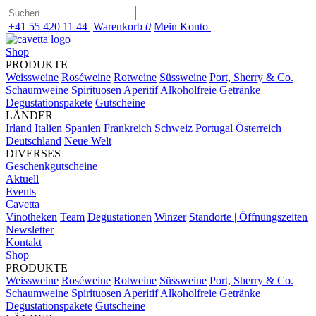
+41 55 420 11 44
Warenkorb
0
Mein Konto
Shop
PRODUKTE
Weissweine
Roséweine
Rotweine
Süssweine
Port, Sherry & Co.
Schaumweine
Spirituosen
Aperitif
Alkoholfreie Getränke
Degustationspakete
Gutscheine
LÄNDER
Irland
Italien
Spanien
Frankreich
Schweiz
Portugal
Österreich
Deutschland
Neue Welt
DIVERSES
Geschenkgutscheine
Aktuell
Events
Cavetta
Vinotheken
Team
Degustationen
Winzer
Standorte | Öffnungszeiten
Newsletter
Kontakt
Shop
PRODUKTE
Weissweine
Roséweine
Rotweine
Süssweine
Port, Sherry & Co.
Schaumweine
Spirituosen
Aperitif
Alkoholfreie Getränke
Degustationspakete
Gutscheine