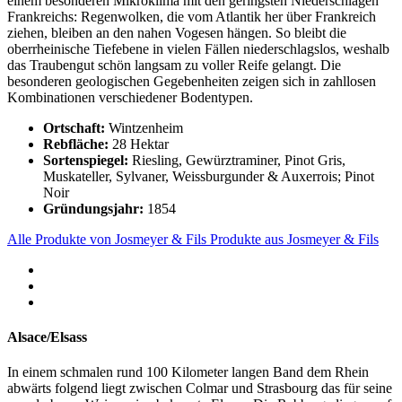
einem besonderen Mikroklima mit den geringsten Niederschlägen
Frankreichs: Regenwolken, die vom Atlantik her über Frankreich
ziehen, bleiben an den nahen Vogesen hängen. So bleibt die
oberrheinische Tiefebene in vielen Fällen niederschlagslos, weshalb
das Traubengut schön langsam zu voller Reife gelangt. Die
besonderen geologischen Gegebenheiten zeigen sich in zahllosen
Kombinationen verschiedener Bodentypen.
Ortschaft:
Wintzenheim
Rebfläche:
28 Hektar
Sortenspiegel:
Riesling, Gewürztraminer, Pinot Gris,
Muskateller, Sylvaner, Weissburgunder & Auxerrois; Pinot
Noir
Gründungsjahr:
1854
Alle Produkte von Josmeyer & Fils
Produkte aus Josmeyer & Fils
Alsace/Elsass
In einem schmalen rund 100 Kilometer langen Band dem Rhein
abwärts folgend liegt zwischen Colmar und Strasbourg das für seine