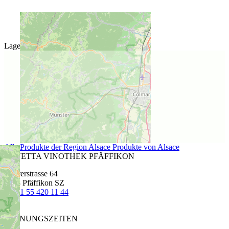
Lage des Weinguts
Alle Produkte der Region Alsace
Produkte von Alsace
CAVETTA VINOTHEK PFÄFFIKON
Churerstrasse 64
8808 Pfäffikon SZ
T
+41 55 420 11 44
ÖFFNUNGSZEITEN