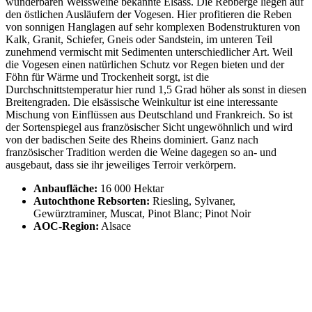
wunderbaren Weissweine bekannte Elsass. Die Rebberge liegen auf
den östlichen Ausläufern der Vogesen. Hier profitieren die Reben
von sonnigen Hanglagen auf sehr komplexen Bodenstrukturen von
Kalk, Granit, Schiefer, Gneis oder Sandstein, im unteren Teil
zunehmend vermischt mit Sedimenten unterschiedlicher Art. Weil
die Vogesen einen natürlichen Schutz vor Regen bieten und der
Föhn für Wärme und Trockenheit sorgt, ist die
Durchschnittstemperatur hier rund 1,5 Grad höher als sonst in diesen
Breitengraden. Die elsässische Weinkultur ist eine interessante
Mischung von Einflüssen aus Deutschland und Frankreich. So ist
der Sortenspiegel aus französischer Sicht ungewöhnlich und wird
von der badischen Seite des Rheins dominiert. Ganz nach
französischer Tradition werden die Weine dagegen so an- und
ausgebaut, dass sie ihr jeweiliges Terroir verkörpern.
Anbaufläche:
16 000 Hektar
Autochthone Rebsorten:
Riesling, Sylvaner,
Gewürztraminer, Muscat, Pinot Blanc; Pinot Noir
AOC-Region:
Alsace