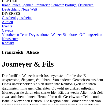
LÄNDER
Irland
Italien
Spanien
Frankreich
Schweiz
Portugal
Österreich
Deutschland
Neue Welt
DIVERSES
Geschenkgutscheine
Aktuell
Events
Cavetta
Vinotheken
Team
Degustationen
Winzer
Standorte | Öffnungszeiten
Newsletter
Kontakt
Frankreich | Alsace
Josmeyer & Fils
Der familiäre Winzerbetrieb Josmeyer steht für die drei E
«expression, élégance, équilibre». Von anderen Gewächsen aus dem
Elsass unterscheiden sie sich durch ihre Reintönigkeit und ihren
gradlinigen, filigranen Charakter. Obwohl sie diskret auftreten,
überzeugen sie durch eine starke Identität, der weder Alter noch Zeit
etwas anhaben können. Heute führen die Geschwister Céline und
Isabelle Meyer den Betrieb. Die Region nahe Colmar profitiert von