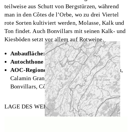
teilweise aus Schutt von Bergstürzen, während
man in den Côtes de l’Orbe, wo zu drei Viertel
rote Sorten kultiviert werden, Molasse, Kalk und
Ton findet. Auch Bonvillars mit seinen Kalk- und
Kiesböden setzt vor allem auf Rotweine.
Anbaufläche:
knapp 3800 Hektar
Autochthone Rebsorten:
Chasselas
AOC-Regionen:
Lavaux, Dézaley Grand Cru,
Calamin Grand Cru, La Côte, Chablais,
Bonvillars, Côtes de l’Orbe, Vully
LAGE DES WEINGUTS