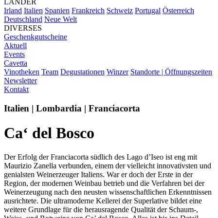
LÄNDER
Irland
Italien
Spanien
Frankreich
Schweiz
Portugal
Österreich
Deutschland
Neue Welt
DIVERSES
Geschenkgutscheine
Aktuell
Events
Cavetta
Vinotheken
Team
Degustationen
Winzer
Standorte | Öffnungszeiten
Newsletter
Kontakt
Italien | Lombardia | Franciacorta
Ca‘ del Bosco
Der Erfolg der Franciacorta südlich des Lago d’Iseo ist eng mit
Maurizio Zanella verbunden, einem der vielleicht innovativsten und
genialsten Weinerzeuger Italiens. War er doch der Erste in der
Region, der modernen Weinbau betrieb und die Verfahren bei der
Weinerzeugung nach den neusten wissenschaftlichen Erkenntnissen
ausrichtete. Die ultramoderne Kellerei der Superlative bildet eine
weitere Grundlage für die herausragende Qualität der Schaum-,