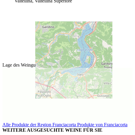
Valtellina, Valtellina Superiore
Lage des Weinguts
Alle Produkte der Region Franciacorta
Produkte von Franciacorta
WEITERE AUSGESUCHTE WEINE FÜR SIE