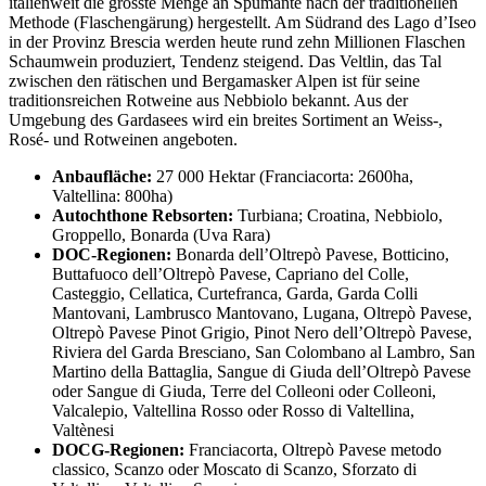
italienweit die grösste Menge an Spumante nach der traditionellen
Methode (Flaschengärung) hergestellt. Am Südrand des Lago d’Iseo
in der Provinz Brescia werden heute rund zehn Millionen Flaschen
Schaumwein produziert, Tendenz steigend. Das Veltlin, das Tal
zwischen den rätischen und Bergamasker Alpen ist für seine
traditionsreichen Rotweine aus Nebbiolo bekannt. Aus der
Umgebung des Gardasees wird ein breites Sortiment an Weiss-,
Rosé- und Rotweinen angeboten.
Anbaufläche:
27 000 Hektar (Franciacorta: 2600ha,
Valtellina: 800ha)
Autochthone Rebsorten:
Turbiana; Croatina, Nebbiolo,
Groppello, Bonarda (Uva Rara)
DOC-Regionen:
Bonarda dell’Oltrepò Pavese, Botticino,
Buttafuoco dell’Oltrepò Pavese, Capriano del Colle,
Casteggio, Cellatica, Curtefranca, Garda, Garda Colli
Mantovani, Lambrusco Mantovano, Lugana, Oltrepò Pavese,
Oltrepò Pavese Pinot Grigio, Pinot Nero dell’Oltrepò Pavese,
Riviera del Garda Bresciano, San Colombano al Lambro, San
Martino della Battaglia, Sangue di Giuda dell’Oltrepò Pavese
oder Sangue di Giuda, Terre del Colleoni oder Colleoni,
Valcalepio, Valtellina Rosso oder Rosso di Valtellina,
Valtènesi
DOCG-Regionen:
Franciacorta, Oltrepò Pavese metodo
classico, Scanzo oder Moscato di Scanzo, Sforzato di