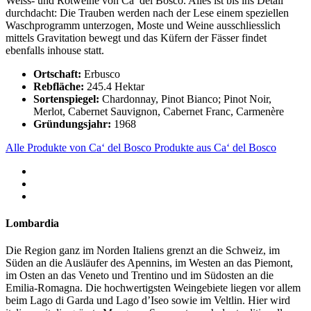
Weiss- und Rotweine von Ca’ del Bosco. Alles ist bis ins Detail
durchdacht: Die Trauben werden nach der Lese einem speziellen
Waschprogramm unterzogen, Moste und Weine ausschliesslich
mittels Gravitation bewegt und das Küfern der Fässer findet
ebenfalls inhouse statt.
Ortschaft:
Erbusco
Rebfläche:
245.4 Hektar
Sortenspiegel:
Chardonnay, Pinot Bianco; Pinot Noir,
Merlot, Cabernet Sauvignon, Cabernet Franc, Carmenère
Gründungsjahr:
1968
Alle Produkte von Ca‘ del Bosco
Produkte aus Ca‘ del Bosco
Lombardia
Die Region ganz im Norden Italiens grenzt an die Schweiz, im
Süden an die Ausläufer des Apennins, im Westen an das Piemont,
im Osten an das Veneto und Trentino und im Südosten an die
Emilia-Romagna. Die hochwertigsten Weingebiete liegen vor allem
beim Lago di Garda und Lago d’Iseo sowie im Veltlin. Hier wird