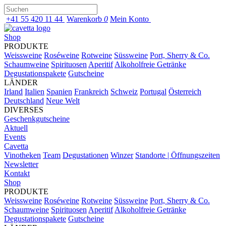
+41 55 420 11 44
Warenkorb
0
Mein Konto
Shop
PRODUKTE
Weissweine
Roséweine
Rotweine
Süssweine
Port, Sherry & Co.
Schaumweine
Spirituosen
Aperitif
Alkoholfreie Getränke
Degustationspakete
Gutscheine
LÄNDER
Irland
Italien
Spanien
Frankreich
Schweiz
Portugal
Österreich
Deutschland
Neue Welt
DIVERSES
Geschenkgutscheine
Aktuell
Events
Cavetta
Vinotheken
Team
Degustationen
Winzer
Standorte | Öffnungszeiten
Newsletter
Kontakt
Shop
PRODUKTE
Weissweine
Roséweine
Rotweine
Süssweine
Port, Sherry & Co.
Schaumweine
Spirituosen
Aperitif
Alkoholfreie Getränke
Degustationspakete
Gutscheine