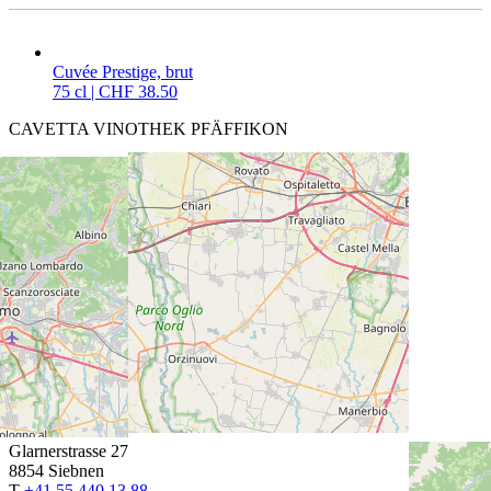
Cuvée Prestige, brut
75 cl | CHF 38.50
CAVETTA VINOTHEK PFÄFFIKON
Churerstrasse 64
8808 Pfäffikon SZ
T
+41 55 420 11 44
ÖFFNUNGSZEITEN
Fr: 13.30 bis 18.30 Uhr
Sa: 9.00 bis 15.00 Uhr
Montag bis Donnerstag auf Anmeldung
Spezielle Öffnungszeiten
CAVETTA VINOTHEK SIEBNEN
Glarnerstrasse 27
8854 Siebnen
T
+41 55 440 13 88