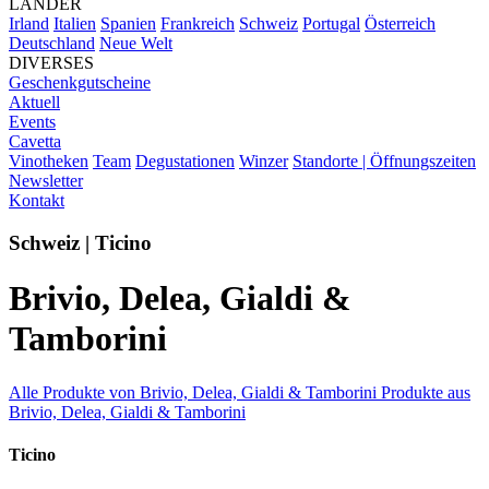
LÄNDER
Irland
Italien
Spanien
Frankreich
Schweiz
Portugal
Österreich
Deutschland
Neue Welt
DIVERSES
Geschenkgutscheine
Aktuell
Events
Cavetta
Vinotheken
Team
Degustationen
Winzer
Standorte | Öffnungszeiten
Newsletter
Kontakt
Schweiz | Ticino
Brivio, Delea, Gialdi &
Tamborini
Alle Produkte von Brivio, Delea, Gialdi & Tamborini
Produkte aus
Brivio, Delea, Gialdi & Tamborini
Ticino