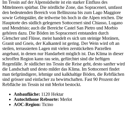
Im Tessin auf der Alpensüdseite ist ein starker Einfluss des
Mittelmeers spürbar. Die nördliche Zone, das Sopraceneri, umfasst
den bedeutenden Bereich von Bellinzona bis zum Lago Maggiore
sowie Gebirgstäler, die teilweise bis hoch in die Alpen reichen. Die
Hauptorte des südlich gelegenen Sottoceneri sind Chiasso, Lugano
und Mendrisio; auch die Bereiche Castel San Pietro und Morbio
gehören dazu. Die Böden im Sopraceneri entstanden durch
Gletscher und Flüsse, meist handelt es sich um steinige Moränen,
Granit und Gneis, der Kalkanteil ist gering. Der Wein wird oft an
steilen, terrassierten Lagen mit vielen zerstückelten Parzellen
angebaut, in denen nur Handarbeit möglich ist. Das Klima in dieser
schroffen Region kann rau sein, gefürchtet sind die heftigen
Regenfälle. Je südlicher ins Tessin die Reise geht, desto sanfter wird
die Landschaft und desto milder das Klima. Im Sottoceneri findet
man tiefgründigere, lehmige und kalkhaltige Böden, die Rebflächen
sind grösser und einfacher zu bewirtschaften. Fast 90 Prozent der
Rebfläche im Tessin ist mit Merlot bestockt.
Anbaufläche:
1120 Hektar
Autochthone Rebsorte:
Merlot
AOC-Region:
Ticino