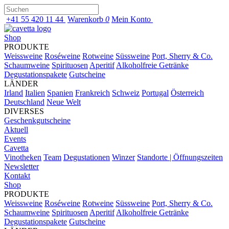
+41 55 420 11 44
Warenkorb
0
Mein Konto
Shop
PRODUKTE
Weissweine
Roséweine
Rotweine
Süssweine
Port, Sherry & Co.
Schaumweine
Spirituosen
Aperitif
Alkoholfreie Getränke
Degustationspakete
Gutscheine
LÄNDER
Irland
Italien
Spanien
Frankreich
Schweiz
Portugal
Österreich
Deutschland
Neue Welt
DIVERSES
Geschenkgutscheine
Aktuell
Events
Cavetta
Vinotheken
Team
Degustationen
Winzer
Standorte | Öffnungszeiten
Newsletter
Kontakt
Shop
PRODUKTE
Weissweine
Roséweine
Rotweine
Süssweine
Port, Sherry & Co.
Schaumweine
Spirituosen
Aperitif
Alkoholfreie Getränke
Degustationspakete
Gutscheine