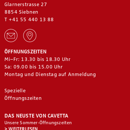
Glarnerstrasse 27
8854 Siebnen
T
+41 55 440 13 88
ÖFFNUNGSZEITEN
Mi–Fr: 13.30 bis 18.30 Uhr
Sa: 09.00 bis 15.00 Uhr
Montag und Dienstag auf Anmeldung
Spezielle
Öffnungszeiten
DAS NEUSTE VON CAVETTA
+
−
Unsere Sommer-Öffnungszeiten
Leaflet
|
©
OpenStreetMap
contributors
>
WEITERLESEN