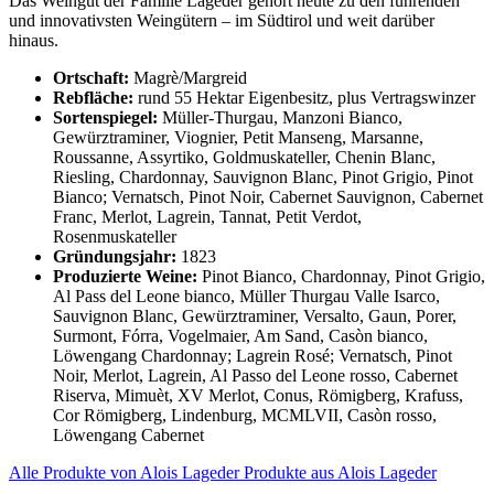
Das Weingut der Familie Lageder gehört heute zu den führenden
und innovativsten Weingütern – im Südtirol und weit darüber
hinaus.
Ortschaft:
Magrè/Margreid
Rebfläche:
rund 55 Hektar Eigenbesitz, plus Vertragswinzer
Sortenspiegel:
Müller-Thurgau, Manzoni Bianco,
Gewürztraminer, Viognier, Petit Manseng, Marsanne,
Roussanne, Assyrtiko, Goldmuskateller, Chenin Blanc,
Riesling, Chardonnay, Sauvignon Blanc, Pinot Grigio, Pinot
Bianco; Vernatsch, Pinot Noir, Cabernet Sauvignon, Cabernet
Franc, Merlot, Lagrein, Tannat, Petit Verdot,
Rosenmuskateller
Gründungsjahr:
1823
Produzierte Weine:
Pinot Bianco, Chardonnay, Pinot Grigio,
Al Pass del Leone bianco, Müller Thurgau Valle Isarco,
Sauvignon Blanc, Gewürztraminer, Versalto, Gaun, Porer,
Surmont, Fórra, Vogelmaier, Am Sand, Casòn bianco,
Löwengang Chardonnay; Lagrein Rosé; Vernatsch, Pinot
Noir, Merlot, Lagrein, Al Passo del Leone rosso, Cabernet
Riserva, Mimuèt, XV Merlot, Conus, Römigberg, Krafuss,
Cor Römigberg, Lindenburg, MCMLVII, Casòn rosso,
Löwengang Cabernet
Alle Produkte von Alois Lageder
Produkte aus Alois Lageder