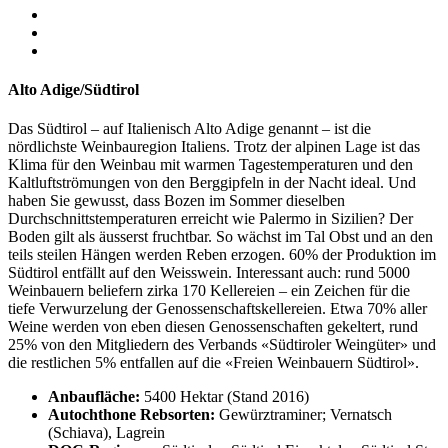
Alto Adige/Südtirol
Das Südtirol – auf Italienisch Alto Adige genannt – ist die
nördlichste Weinbauregion Italiens. Trotz der alpinen Lage ist das
Klima für den Weinbau mit warmen Tagestemperaturen und den
Kaltluftströmungen von den Berggipfeln in der Nacht ideal. Und
haben Sie gewusst, dass Bozen im Sommer dieselben
Durchschnittstemperaturen erreicht wie Palermo in Sizilien? Der
Boden gilt als äusserst fruchtbar. So wächst im Tal Obst und an den
teils steilen Hängen werden Reben erzogen. 60% der Produktion im
Südtirol entfällt auf den Weisswein. Interessant auch: rund 5000
Weinbauern beliefern zirka 170 Kellereien – ein Zeichen für die
tiefe Verwurzelung der Genossenschaftskellereien. Etwa 70% aller
Weine werden von eben diesen Genossenschaften gekeltert, rund
25% von den Mitgliedern des Verbands «Südtiroler Weingüter» und
die restlichen 5% entfallen auf die «Freien Weinbauern Südtirol».
Anbaufläche:
5400 Hektar (Stand 2016)
Autochthone Rebsorten:
Gewürztraminer; Vernatsch
(Schiava), Lagrein