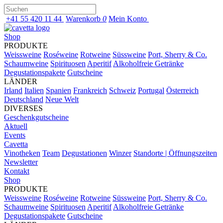
+41 55 420 11 44
Warenkorb
0
Mein Konto
Shop
PRODUKTE
Weissweine
Roséweine
Rotweine
Süssweine
Port, Sherry & Co.
Schaumweine
Spirituosen
Aperitif
Alkoholfreie Getränke
Degustationspakete
Gutscheine
LÄNDER
Irland
Italien
Spanien
Frankreich
Schweiz
Portugal
Österreich
Deutschland
Neue Welt
DIVERSES
Geschenkgutscheine
Aktuell
Events
Cavetta
Vinotheken
Team
Degustationen
Winzer
Standorte | Öffnungszeiten
Newsletter
Kontakt
Shop
PRODUKTE
Weissweine
Roséweine
Rotweine
Süssweine
Port, Sherry & Co.
Schaumweine
Spirituosen
Aperitif
Alkoholfreie Getränke
Degustationspakete
Gutscheine