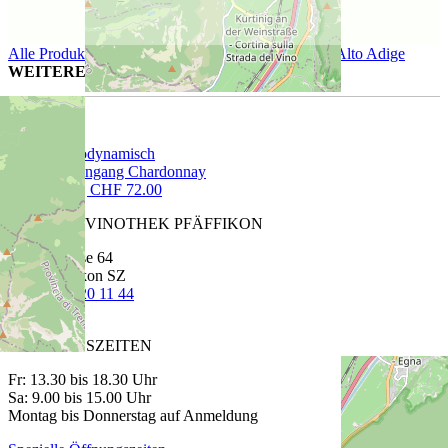
Alle Produkte der Region Alto Adige
Produkte von Alto Adige
WEITERE AUSGESUCHTE WEINE FÜR SIE
Löwengang Chardonnay
75 cl | CHF 72.00
CAVETTA VINOTHEK PFÄFFIKON
Churerstrasse 64
8808 Pfäffikon SZ
T
+41 55 420 11 44
ÖFFNUNGSZEITEN
Fr: 13.30 bis 18.30 Uhr
Sa: 9.00 bis 15.00 Uhr
Montag bis Donnerstag auf Anmeldung