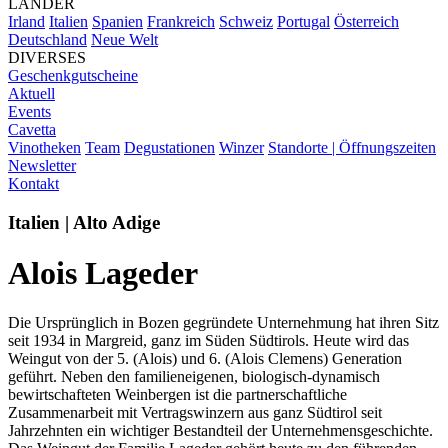
LÄNDER
Irland
Italien
Spanien
Frankreich
Schweiz
Portugal
Österreich
Deutschland
Neue Welt
DIVERSES
Geschenkgutscheine
Aktuell
Events
Cavetta
Vinotheken
Team
Degustationen
Winzer
Standorte | Öffnungszeiten
Newsletter
Kontakt
Italien | Alto Adige
Alois Lageder
Die Ursprünglich in Bozen gegründete Unternehmung hat ihren Sitz
seit 1934 in Margreid, ganz im Süden Südtirols. Heute wird das
Weingut von der 5. (Alois) und 6. (Alois Clemens) Generation
geführt. Neben den familieneigenen, biologisch-dynamisch
bewirtschafteten Weinbergen ist die partnerschaftliche
Zusammenarbeit mit Vertragswinzern aus ganz Südtirol seit
Jahrzehnten ein wichtiger Bestandteil der Unternehmensgeschichte.