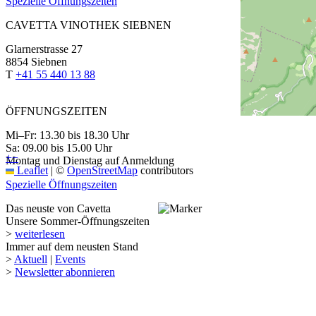
Spezielle Öffnungszeiten
CAVETTA VINOTHEK SIEBNEN
Glarnerstrasse 27
8854 Siebnen
T
+41 55 440 13 88
ÖFFNUNGSZEITEN
Mi–Fr: 13.30 bis 18.30 Uhr
Sa: 09.00 bis 15.00 Uhr
+
−
Montag und Dienstag auf Anmeldung
Leaflet
|
©
OpenStreetMap
contributors
Spezielle Öffnungszeiten
Das neuste von Cavetta
Unsere Sommer-Öffnungszeiten
>
weiterlesen
Immer auf dem neusten Stand
>
Aktuell
|
Events
>
Newsletter abonnieren