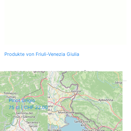
Produkte von Friuli-Venezia Giulia
WEITERE AUSGESUCHTE WEINE FÜR SIE
Pinot Grigio
75 cl | CHF 22.00
CAVETTA VINOTHEK PFÄFFIKON