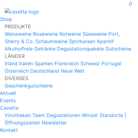
0
Shop
PRODUKTE
Weissweine
Roséweine
Rotweine
Süssweine
Port,
Sherry & Co.
Schaumweine
Spirituosen
Aperitif
Alkoholfreie Getränke
Degustationspakete
Gutscheine
LÄNDER
Irland
Italien
Spanien
Frankreich
Schweiz
Portugal
Österreich
Deutschland
Neue Welt
DIVERSES
Geschenkgutscheine
Aktuell
Events
Cavetta
Vinotheken
Team
Degustationen
Winzer
Standorte |
Öffnungszeiten
Newsletter
Kontakt