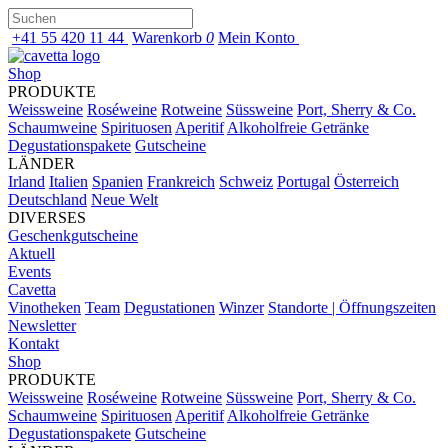
+41 55 420 11 44
Warenkorb
0
Mein Konto
Shop
PRODUKTE
Weissweine
Roséweine
Rotweine
Süssweine
Port, Sherry & Co.
Schaumweine
Spirituosen
Aperitif
Alkoholfreie Getränke
Degustationspakete
Gutscheine
LÄNDER
Irland
Italien
Spanien
Frankreich
Schweiz
Portugal
Österreich
Deutschland
Neue Welt
DIVERSES
Geschenkgutscheine
Aktuell
Events
Cavetta
Vinotheken
Team
Degustationen
Winzer
Standorte | Öffnungszeiten
Newsletter
Kontakt
Shop
PRODUKTE
Weissweine
Roséweine
Rotweine
Süssweine
Port, Sherry & Co.
Schaumweine
Spirituosen
Aperitif
Alkoholfreie Getränke
Degustationspakete
Gutscheine