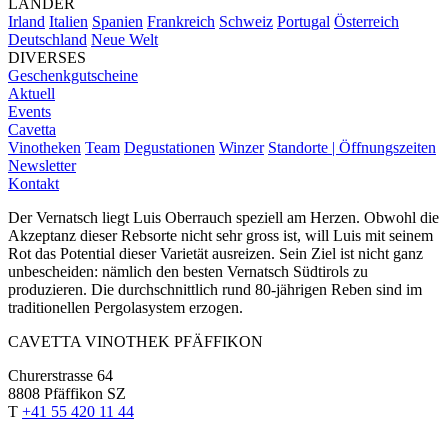
LÄNDER
Irland
Italien
Spanien
Frankreich
Schweiz
Portugal
Österreich
Deutschland
Neue Welt
DIVERSES
Geschenkgutscheine
Aktuell
Events
Cavetta
Vinotheken
Team
Degustationen
Winzer
Standorte | Öffnungszeiten
Newsletter
Kontakt
Der Vernatsch liegt Luis Oberrauch speziell am Herzen. Obwohl die
Akzeptanz dieser Rebsorte nicht sehr gross ist, will Luis mit seinem
Rot das Potential dieser Varietät ausreizen. Sein Ziel ist nicht ganz
unbescheiden: nämlich den besten Vernatsch Südtirols zu
produzieren. Die durchschnittlich rund 80-jährigen Reben sind im
traditionellen Pergolasystem erzogen.
CAVETTA VINOTHEK PFÄFFIKON
Churerstrasse 64
8808 Pfäffikon SZ
T
+41 55 420 11 44