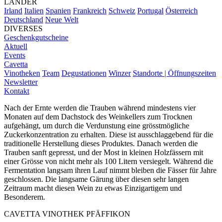
LÄNDER
Irland
Italien
Spanien
Frankreich
Schweiz
Portugal
Österreich
Deutschland
Neue Welt
DIVERSES
Geschenkgutscheine
Aktuell
Events
Cavetta
Vinotheken
Team
Degustationen
Winzer
Standorte | Öffnungszeiten
Newsletter
Kontakt
Nach der Ernte werden die Trauben während mindestens vier
Monaten auf dem Dachstock des Weinkellers zum Trocknen
aufgehängt, um durch die Verdunstung eine grösstmögliche
Zuckerkonzentration zu erhalten. Diese ist ausschlaggebend für die
traditionelle Herstellung dieses Produktes. Danach werden die
Trauben sanft gepresst, und der Most in kleinen Holzfässern mit
einer Grösse von nicht mehr als 100 Litern versiegelt. Während die
Fermentation langsam ihren Lauf nimmt bleiben die Fässer für Jahre
geschlossen. Die langsame Gärung über diesen sehr langen
Zeitraum macht diesen Wein zu etwas Einzigartigem und
Besonderem.
CAVETTA VINOTHEK PFÄFFIKON