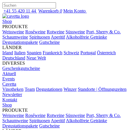
+41 55 420 11 44
Warenkorb
0
Mein Konto
Shop
PRODUKTE
Weissweine
Roséweine
Rotweine
Süssweine
Port, Sherry & Co.
Schaumweine
Spirituosen
Aperitif
Alkoholfreie Getränke
Degustationspakete
Gutscheine
LÄNDER
Irland
Italien
Spanien
Frankreich
Schweiz
Portugal
Österreich
Deutschland
Neue Welt
DIVERSES
Geschenkgutscheine
Aktuell
Events
Cavetta
Vinotheken
Team
Degustationen
Winzer
Standorte | Öffnungszeiten
Newsletter
Kontakt
Shop
PRODUKTE
Weissweine
Roséweine
Rotweine
Süssweine
Port, Sherry & Co.
Schaumweine
Spirituosen
Aperitif
Alkoholfreie Getränke
Degustationspakete
Gutscheine