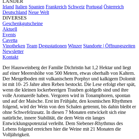
LÄNDER
Irland
Italien
Spanien
Frankreich
Schweiz
Portugal
Österreich
Deutschland
Neue Welt
DIVERSES
Geschenkgutscheine
Aktuell
Events
Cavetta
Vinotheken
Team
Degustationen
Winzer
Standorte | Öffnungszeiten
Newsletter
Kontakt
Der Hausweinberg der Familie Dichristin hat 1,2 Hektar und liegt
auf einer Meereshöhe von 500 Metern, etwas oberhalb von Kaltern.
Der Mergelboden mit vulkanischem Porphyr und kalkigem Dolomit
ist mit 10- 25 Jahre alten Reben bestockt. Die Lese erfolgt eher spät,
wenn die kleinen lockerbeerigen Trauben goldgelb sind und ihre
volle Aromareife haben. Vergoren wird in Tonamphoren, spontan
und auf der Maische. Erst im Frühjahr, den kosmischen Rhythmen
folgend, wird der Wein von den Schalen getrennt, bis dahin bleibt er
ohne Schwefelzusatz. In diesen 7 Monaten entwickelt sich eine
natürliche, innere Stabilität, die dem Wein ein langes
Entwicklungspotenzial verleiht. Dem Siebener-Rhythmus des
Lebens folgend erreichen hier die Weine mit 21 Monaten die
Volljährigkeit.