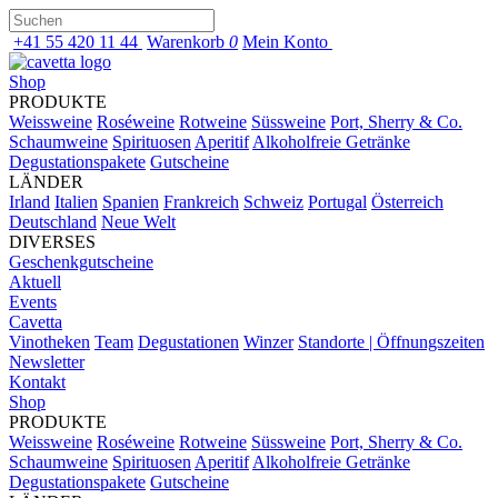
+41 55 420 11 44
Warenkorb
0
Mein Konto
Shop
PRODUKTE
Weissweine
Roséweine
Rotweine
Süssweine
Port, Sherry & Co.
Schaumweine
Spirituosen
Aperitif
Alkoholfreie Getränke
Degustationspakete
Gutscheine
LÄNDER
Irland
Italien
Spanien
Frankreich
Schweiz
Portugal
Österreich
Deutschland
Neue Welt
DIVERSES
Geschenkgutscheine
Aktuell
Events
Cavetta
Vinotheken
Team
Degustationen
Winzer
Standorte | Öffnungszeiten
Newsletter
Kontakt
Shop
PRODUKTE
Weissweine
Roséweine
Rotweine
Süssweine
Port, Sherry & Co.
Schaumweine
Spirituosen
Aperitif
Alkoholfreie Getränke
Degustationspakete
Gutscheine