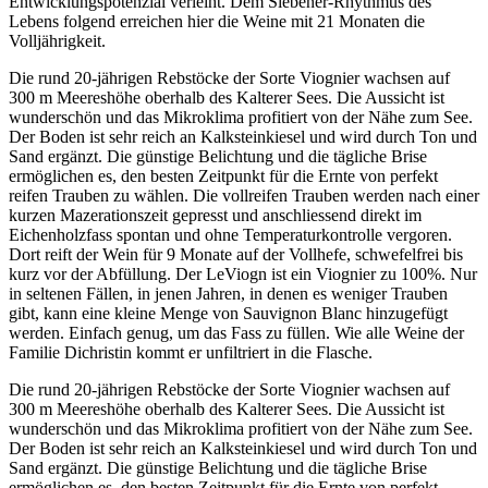
Entwicklungspotenzial verleiht. Dem Siebener-Rhythmus des
Lebens folgend erreichen hier die Weine mit 21 Monaten die
Volljährigkeit.
Die rund 20-jährigen Rebstöcke der Sorte Viognier wachsen auf
300 m Meereshöhe oberhalb des Kalterer Sees. Die Aussicht ist
wunderschön und das Mikroklima profitiert von der Nähe zum See.
Der Boden ist sehr reich an Kalksteinkiesel und wird durch Ton und
Sand ergänzt. Die günstige Belichtung und die tägliche Brise
ermöglichen es, den besten Zeitpunkt für die Ernte von perfekt
reifen Trauben zu wählen. Die vollreifen Trauben werden nach einer
kurzen Mazerationszeit gepresst und anschliessend direkt im
Eichenholzfass spontan und ohne Temperaturkontrolle vergoren.
Dort reift der Wein für 9 Monate auf der Vollhefe, schwefelfrei bis
kurz vor der Abfüllung. Der LeViogn ist ein Viognier zu 100%. Nur
in seltenen Fällen, in jenen Jahren, in denen es weniger Trauben
gibt, kann eine kleine Menge von Sauvignon Blanc hinzugefügt
werden. Einfach genug, um das Fass zu füllen. Wie alle Weine der
Familie Dichristin kommt er unfiltriert in die Flasche.
Die rund 20-jährigen Rebstöcke der Sorte Viognier wachsen auf
300 m Meereshöhe oberhalb des Kalterer Sees. Die Aussicht ist
wunderschön und das Mikroklima profitiert von der Nähe zum See.
Der Boden ist sehr reich an Kalksteinkiesel und wird durch Ton und
Sand ergänzt. Die günstige Belichtung und die tägliche Brise
ermöglichen es, den besten Zeitpunkt für die Ernte von perfekt