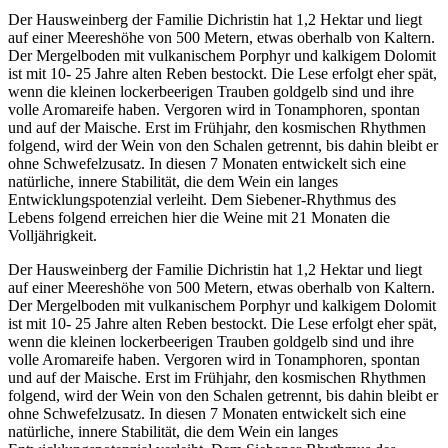
Der Hausweinberg der Familie Dichristin hat 1,2 Hektar und liegt
auf einer Meereshöhe von 500 Metern, etwas oberhalb von Kaltern.
Der Mergelboden mit vulkanischem Porphyr und kalkigem Dolomit
ist mit 10- 25 Jahre alten Reben bestockt. Die Lese erfolgt eher spät,
wenn die kleinen lockerbeerigen Trauben goldgelb sind und ihre
volle Aromareife haben. Vergoren wird in Tonamphoren, spontan
und auf der Maische. Erst im Frühjahr, den kosmischen Rhythmen
folgend, wird der Wein von den Schalen getrennt, bis dahin bleibt er
ohne Schwefelzusatz. In diesen 7 Monaten entwickelt sich eine
natürliche, innere Stabilität, die dem Wein ein langes
Entwicklungspotenzial verleiht. Dem Siebener-Rhythmus des
Lebens folgend erreichen hier die Weine mit 21 Monaten die
Volljährigkeit.
Der Hausweinberg der Familie Dichristin hat 1,2 Hektar und liegt
auf einer Meereshöhe von 500 Metern, etwas oberhalb von Kaltern.
Der Mergelboden mit vulkanischem Porphyr und kalkigem Dolomit
ist mit 10- 25 Jahre alten Reben bestockt. Die Lese erfolgt eher spät,
wenn die kleinen lockerbeerigen Trauben goldgelb sind und ihre
volle Aromareife haben. Vergoren wird in Tonamphoren, spontan
und auf der Maische. Erst im Frühjahr, den kosmischen Rhythmen
folgend, wird der Wein von den Schalen getrennt, bis dahin bleibt er
ohne Schwefelzusatz. In diesen 7 Monaten entwickelt sich eine
natürliche, innere Stabilität, die dem Wein ein langes