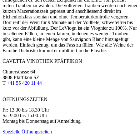
reifen Trauben zu wählen. Die vollreifen Trauben werden nach einer
kurzen Mazerationszeit gepresst und anschliessend direkt im
Eichenholzfass spontan und ohne Temperaturkontrolle vergoren.
Dort reift der Wein für 9 Monate auf der Vollhefe, schwefelfrei bis
kurz vor der Abfüllung. Der LeViogn ist ein Viognier zu 100%. Nur
in seltenen Fällen, in jenen Jahren, in denen es weniger Trauben
gibt, kann eine kleine Menge von Sauvignon Blanc hinzugefügt
werden. Einfach genug, um das Fass zu füllen. Wie alle Weine der
Familie Dichristin kommt er unfiltriert in die Flasche.
CAVETTA VINOTHEK PFÄFFIKON
Churerstrasse 64
8808 Pfäffikon SZ
T
+41 55 420 11 44
ÖFFNUNGSZEITEN
Fr: 13.30 bis 18.30 Uhr
Sa: 9.00 bis 15.00 Uhr
Montag bis Donnerstag auf Anmeldung
Spezielle Öffnungszeiten