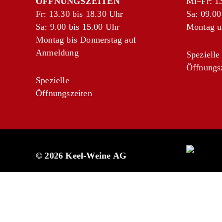
ÖFFNUNGSZEITEN
Mi–Fr: 13
Fr: 13.30 bis 18.30 Uhr
Sa: 09.00
Sa: 9.00 bis 15.00 Uhr
Montag u
Montag bis Donnerstag auf
Anmeldung
Spezielle
Öffnungs
Spezielle
Öffnungszeiten
© 2026 Keel-Weine AG