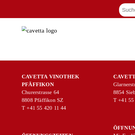
CAVETTA VINOTHEK
CAVETT
PFÄFFIKON
Glarnerst
Churerstrasse 64
8854 Sie
8808 Pfäffikon SZ
T
+41 55
T
+41 55 420 11 44
ÖFFNU