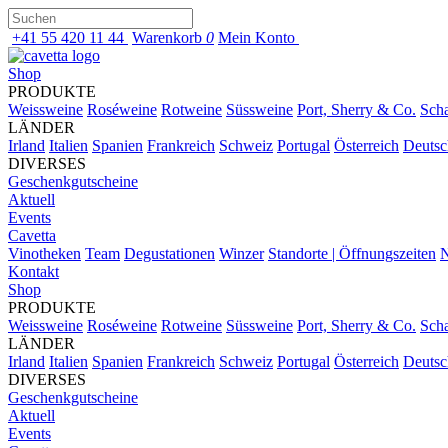
+41 55 420 11 44
Warenkorb
0
Mein Konto
Shop
PRODUKTE
Weissweine
Roséweine
Rotweine
Süssweine
Port, Sherry & Co.
Sch
LÄNDER
Irland
Italien
Spanien
Frankreich
Schweiz
Portugal
Österreich
Deutsc
DIVERSES
Geschenkgutscheine
Aktuell
Events
Cavetta
Vinotheken
Team
Degustationen
Winzer
Standorte | Öffnungszeiten
N
Kontakt
Shop
PRODUKTE
Weissweine
Roséweine
Rotweine
Süssweine
Port, Sherry & Co.
Sch
LÄNDER
Irland
Italien
Spanien
Frankreich
Schweiz
Portugal
Österreich
Deutsc
DIVERSES
Geschenkgutscheine
Aktuell
Events