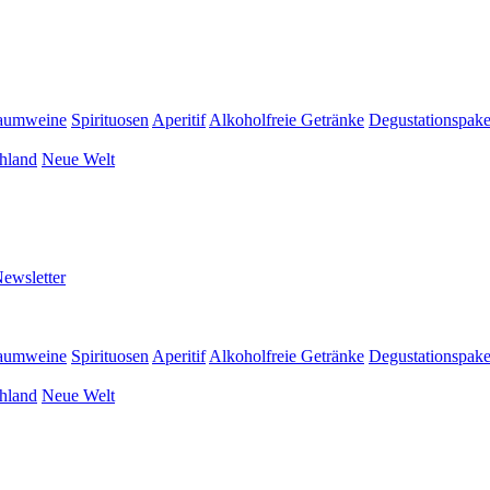
aumweine
Spirituosen
Aperitif
Alkoholfreie Getränke
Degustationspake
hland
Neue Welt
ewsletter
aumweine
Spirituosen
Aperitif
Alkoholfreie Getränke
Degustationspake
hland
Neue Welt