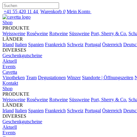
+41 55 420 11 44
Warenkorb
0
Mein Konto
Shop
PRODUKTE
Weissweine
Roséweine
Rotweine
Süssweine
Port, Sherry & Co.
Sch
LÄNDER
Irland
Italien
Spanien
Frankreich
Schweiz
Portugal
Österreich
Deutsc
DIVERSES
Geschenkgutscheine
Aktuell
Events
Cavetta
Vinotheken
Team
Degustationen
Winzer
Standorte | Öffnungszeiten
N
Kontakt
Shop
PRODUKTE
Weissweine
Roséweine
Rotweine
Süssweine
Port, Sherry & Co.
Sch
LÄNDER
Irland
Italien
Spanien
Frankreich
Schweiz
Portugal
Österreich
Deutsc
DIVERSES
Geschenkgutscheine
Aktuell
Events