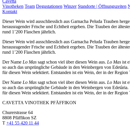
Cavetta
Vinotheken
Team
Degustationen
Winzer
Standorte | Öffnungszeiten
N
Kontakt
Dieser Wein wird ausschliesslich aus Garnacha Peluda Trauben herges
herausragender Frische und Echtheit ergeben. Die Trauben der ältes
rund 1’200 Flaschen jährlich.
Dieser Wein wird ausschliesslich aus Garnacha Peluda Trauben herges
herausragender Frische und Echtheit ergeben. Die Trauben der ältes
rund 1’200 Flaschen jährlich.
Der Name
Lo Mas
sagt schon viel über diesen Wein aus.
Lo Mas
ist 
so auch das ursprüngliche Gebäude in den Weinbergen von Edetària. N
für diesen Wein selektiert. Entstanden ist ein Wein, der in der Region 
Der Name
Lo Mas
sagt schon viel über diesen Wein aus.
Lo Mas
ist 
so auch das ursprüngliche Gebäude in den Weinbergen von Edetària. N
für diesen Wein selektiert. Entstanden ist ein Wein, der in der Region 
CAVETTA VINOTHEK PFÄFFIKON
Churerstrasse 64
8808 Pfäffikon SZ
T
+41 55 420 11 44