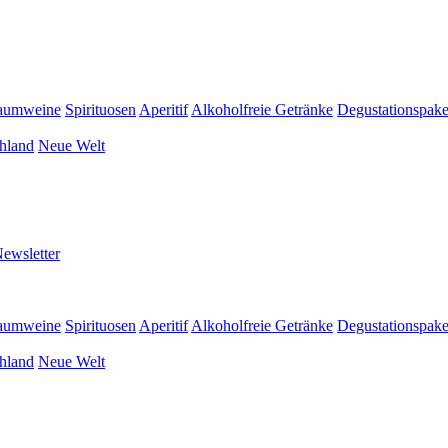
aumweine
Spirituosen
Aperitif
Alkoholfreie Getränke
Degustationspake
hland
Neue Welt
ewsletter
aumweine
Spirituosen
Aperitif
Alkoholfreie Getränke
Degustationspake
hland
Neue Welt