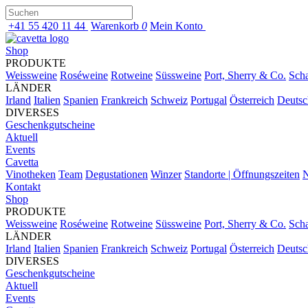
+41 55 420 11 44
Warenkorb
0
Mein Konto
Shop
PRODUKTE
Weissweine
Roséweine
Rotweine
Süssweine
Port, Sherry & Co.
Sch
LÄNDER
Irland
Italien
Spanien
Frankreich
Schweiz
Portugal
Österreich
Deutsc
DIVERSES
Geschenkgutscheine
Aktuell
Events
Cavetta
Vinotheken
Team
Degustationen
Winzer
Standorte | Öffnungszeiten
N
Kontakt
Shop
PRODUKTE
Weissweine
Roséweine
Rotweine
Süssweine
Port, Sherry & Co.
Sch
LÄNDER
Irland
Italien
Spanien
Frankreich
Schweiz
Portugal
Österreich
Deutsc
DIVERSES
Geschenkgutscheine
Aktuell
Events