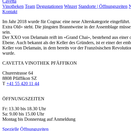
Cavetta
Vinotheken
Team
Degustationen
Winzer
Standorte | Öffnungszeiten
N
Kontakt
Im Jahr 2018 wurde für Cognac eine neue Alterskategorie eingeführ
Extra Old» steht. Die jüngsten Branntweine in der Assemblage müssen
sein.
Der XXO von Delamain reift im «Grand Chai», bestehend aus einer o
Ebene. Auch bekannt als der Keller des Gründers, ist er einer der emb
Keller von Delamain, in dem bereits vor der Französischen Revolut
wurde.
CAVETTA VINOTHEK PFÄFFIKON
Churerstrasse 64
8808 Pfäffikon SZ
T
+41 55 420 11 44
ÖFFNUNGSZEITEN
Fr: 13.30 bis 18.30 Uhr
Sa: 9.00 bis 15.00 Uhr
Montag bis Donnerstag auf Anmeldung
Spezielle Öffnungszeiten