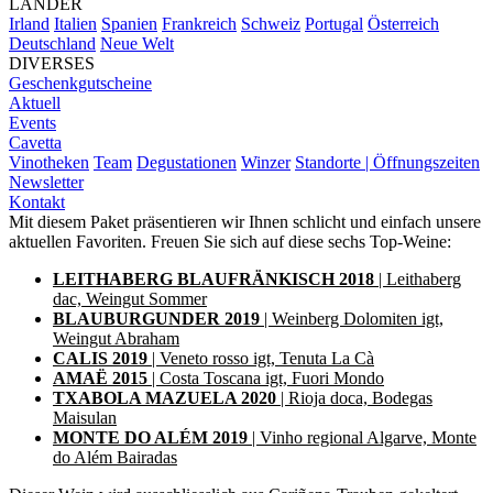
LÄNDER
Irland
Italien
Spanien
Frankreich
Schweiz
Portugal
Österreich
Deutschland
Neue Welt
DIVERSES
Geschenkgutscheine
Aktuell
Events
Cavetta
Vinotheken
Team
Degustationen
Winzer
Standorte | Öffnungszeiten
Newsletter
Kontakt
Mit diesem Paket präsentieren wir Ihnen schlicht und einfach unsere
aktuellen Favoriten. Freuen Sie sich auf diese sechs Top-Weine:
LEITHABERG BLAUFRÄNKISCH 2018
| Leithaberg
dac, Weingut Sommer
BLAUBURGUNDER 2019
| Weinberg Dolomiten igt,
Weingut Abraham
CALIS 2019
| Veneto rosso igt, Tenuta La Cà
AMAË 2015
| Costa Toscana igt, Fuori Mondo
TXABOLA MAZUELA 2020
| Rioja doca, Bodegas
Maisulan
MONTE DO ALÉM 2019
| Vinho regional Algarve, Monte
do Além Bairadas