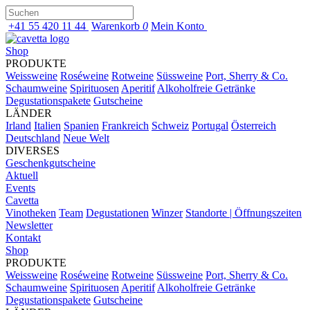
+41 55 420 11 44
Warenkorb
0
Mein Konto
Shop
PRODUKTE
Weissweine
Roséweine
Rotweine
Süssweine
Port, Sherry & Co.
Schaumweine
Spirituosen
Aperitif
Alkoholfreie Getränke
Degustationspakete
Gutscheine
LÄNDER
Irland
Italien
Spanien
Frankreich
Schweiz
Portugal
Österreich
Deutschland
Neue Welt
DIVERSES
Geschenkgutscheine
Aktuell
Events
Cavetta
Vinotheken
Team
Degustationen
Winzer
Standorte | Öffnungszeiten
Newsletter
Kontakt
Shop
PRODUKTE
Weissweine
Roséweine
Rotweine
Süssweine
Port, Sherry & Co.
Schaumweine
Spirituosen
Aperitif
Alkoholfreie Getränke
Degustationspakete
Gutscheine