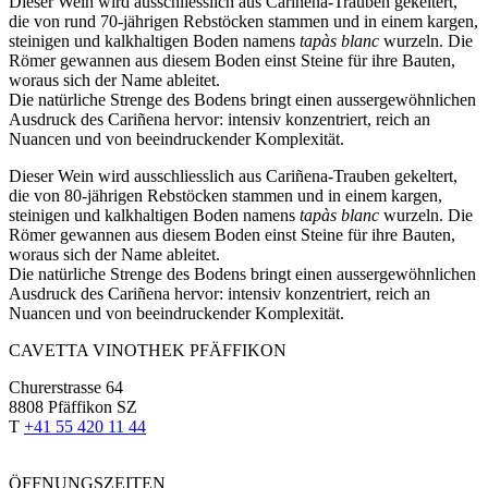
Dieser Wein wird ausschliesslich aus Cariñena-Trauben gekeltert,
die von rund 70-jährigen Rebstöcken stammen und in einem kargen,
steinigen und kalkhaltigen Boden namens
tapàs blanc
wurzeln. Die
Römer gewannen aus diesem Boden einst Steine für ihre Bauten,
woraus sich der Name ableitet.
Die natürliche Strenge des Bodens bringt einen aussergewöhnlichen
Ausdruck des Cariñena hervor: intensiv konzentriert, reich an
Nuancen und von beeindruckender Komplexität.
Dieser Wein wird ausschliesslich aus Cariñena-Trauben gekeltert,
die von 80-jährigen Rebstöcken stammen und in einem kargen,
steinigen und kalkhaltigen Boden namens
tapàs blanc
wurzeln. Die
Römer gewannen aus diesem Boden einst Steine für ihre Bauten,
woraus sich der Name ableitet.
Die natürliche Strenge des Bodens bringt einen aussergewöhnlichen
Ausdruck des Cariñena hervor: intensiv konzentriert, reich an
Nuancen und von beeindruckender Komplexität.
CAVETTA VINOTHEK PFÄFFIKON
Churerstrasse 64
8808 Pfäffikon SZ
T
+41 55 420 11 44
ÖFFNUNGSZEITEN