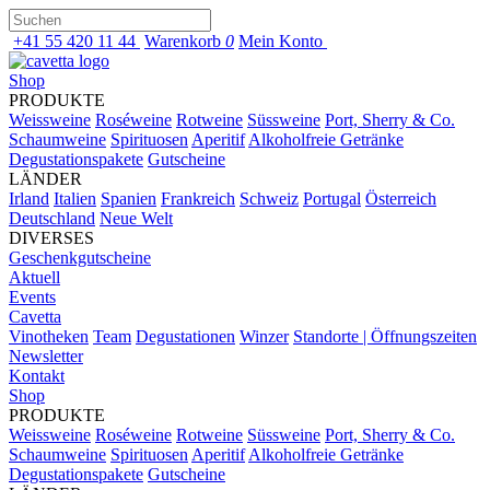
+41 55 420 11 44
Warenkorb
0
Mein Konto
Shop
PRODUKTE
Weissweine
Roséweine
Rotweine
Süssweine
Port, Sherry & Co.
Schaumweine
Spirituosen
Aperitif
Alkoholfreie Getränke
Degustationspakete
Gutscheine
LÄNDER
Irland
Italien
Spanien
Frankreich
Schweiz
Portugal
Österreich
Deutschland
Neue Welt
DIVERSES
Geschenkgutscheine
Aktuell
Events
Cavetta
Vinotheken
Team
Degustationen
Winzer
Standorte | Öffnungszeiten
Newsletter
Kontakt
Shop
PRODUKTE
Weissweine
Roséweine
Rotweine
Süssweine
Port, Sherry & Co.
Schaumweine
Spirituosen
Aperitif
Alkoholfreie Getränke
Degustationspakete
Gutscheine