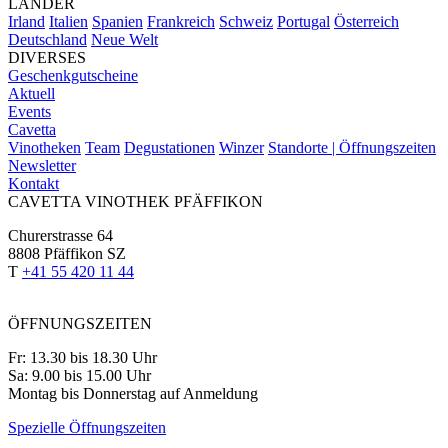
LÄNDER
Irland
Italien
Spanien
Frankreich
Schweiz
Portugal
Österreich
Deutschland
Neue Welt
DIVERSES
Geschenkgutscheine
Aktuell
Events
Cavetta
Vinotheken
Team
Degustationen
Winzer
Standorte | Öffnungszeiten
Newsletter
Kontakt
CAVETTA VINOTHEK PFÄFFIKON
Churerstrasse 64
8808 Pfäffikon SZ
T
+41 55 420 11 44
ÖFFNUNGSZEITEN
Fr: 13.30 bis 18.30 Uhr
Sa: 9.00 bis 15.00 Uhr
Montag bis Donnerstag auf Anmeldung
Spezielle Öffnungszeiten