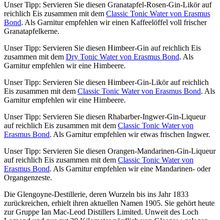
Unser Tipp: Servieren Sie diesen Granatapfel-Rosen-Gin-Likör auf
reichlich Eis zusammen mit dem
Classic Tonic Water von Erasmus
Bond
. Als Garnitur empfehlen wir einen Kaffeelöffel voll frischer
Granatapfelkerne.
Unser Tipp: Servieren Sie diesen Himbeer-Gin auf reichlich Eis
zusammen mit dem
Dry Tonic Water von Erasmus Bond
. Als
Garnitur empfehlen wir eine Himbeere.
Unser Tipp: Servieren Sie diesen Himbeer-Gin-Likör auf reichlich
Eis zusammen mit dem
Classic Tonic Water von Erasmus Bond
. Als
Garnitur empfehlen wir eine Himbeere.
Unser Tipp: Servieren Sie diesen Rhabarber-Ingwer-Gin-Liqueur
auf reichlich Eis zusammen mit dem
Classic Tonic Water von
Erasmus Bond
. Als Garnitur empfehlen wir etwas frischen Ingwer.
Unser Tipp: Servieren Sie diesen Orangen-Mandarinen-Gin-Liqueur
auf reichlich Eis zusammen mit dem
Classic Tonic Water von
Erasmus Bond
. Als Garnitur empfehlen wir eine Mandarinen- oder
Organgenzeste.
Die Glengoyne-Destillerie, deren Wurzeln bis ins Jahr 1833
zurückreichen, erhielt ihren aktuellen Namen 1905. Sie gehört heute
zur Gruppe Ian Mac-Leod Distillers Limited. Unweit des Loch