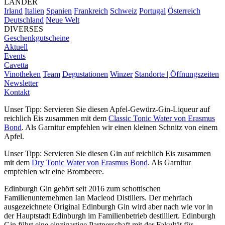
LÄNDER
Irland
Italien
Spanien
Frankreich
Schweiz
Portugal
Österreich
Deutschland
Neue Welt
DIVERSES
Geschenkgutscheine
Aktuell
Events
Cavetta
Vinotheken
Team
Degustationen
Winzer
Standorte | Öffnungszeiten
Newsletter
Kontakt
Unser Tipp: Servieren Sie diesen Apfel-Gewürz-Gin-Liqueur auf
reichlich Eis zusammen mit dem
Classic Tonic Water von Erasmus
Bond
. Als Garnitur empfehlen wir einen kleinen Schnitz von einem
Apfel.
Unser Tipp: Servieren Sie diesen Gin auf reichlich Eis zusammen
mit dem
Dry Tonic Water von Erasmus Bond
. Als Garnitur
empfehlen wir eine Brombeere.
Edinburgh Gin gehört seit 2016 zum schottischen
Familienunternehmen Ian Macleod Distillers. Der mehrfach
ausgezeichnete Original Edinburgh Gin wird aber nach wie vor in
der Hauptstadt Edinburgh im Familienbetrieb destilliert. Edinburgh
Gin führt eine einzigartige Partnerschaft mit der Fakultät für