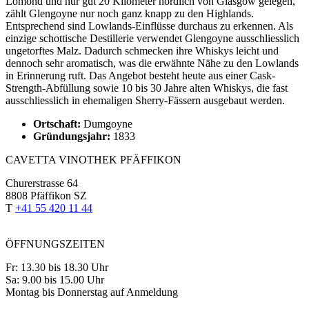
Lomond und nur gut 20 Kilometer nördlich von Glasgow gelegen,
zählt Glengoyne nur noch ganz knapp zu den Highlands.
Entsprechend sind Lowlands-Einflüsse durchaus zu erkennen. Als
einzige schottische Destillerie verwendet Glengoyne ausschliesslich
ungetorftes Malz. Dadurch schmecken ihre Whiskys leicht und
dennoch sehr aromatisch, was die erwähnte Nähe zu den Lowlands
in Erinnerung ruft. Das Angebot besteht heute aus einer Cask-
Strength-Abfüllung sowie 10 bis 30 Jahre alten Whiskys, die fast
ausschliesslich in ehemaligen Sherry-Fässern ausgebaut werden.
Ortschaft:
Dumgoyne
Gründungsjahr:
1833
CAVETTA VINOTHEK PFÄFFIKON
Churerstrasse 64
8808 Pfäffikon SZ
T
+41 55 420 11 44
ÖFFNUNGSZEITEN
Fr: 13.30 bis 18.30 Uhr
Sa: 9.00 bis 15.00 Uhr
Montag bis Donnerstag auf Anmeldung