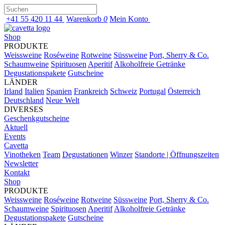
+41 55 420 11 44
Warenkorb
0
Mein Konto
Shop
PRODUKTE
Weissweine
Roséweine
Rotweine
Süssweine
Port, Sherry & Co.
Schaumweine
Spirituosen
Aperitif
Alkoholfreie Getränke
Degustationspakete
Gutscheine
LÄNDER
Irland
Italien
Spanien
Frankreich
Schweiz
Portugal
Österreich
Deutschland
Neue Welt
DIVERSES
Geschenkgutscheine
Aktuell
Events
Cavetta
Vinotheken
Team
Degustationen
Winzer
Standorte | Öffnungszeiten
Newsletter
Kontakt
Shop
PRODUKTE
Weissweine
Roséweine
Rotweine
Süssweine
Port, Sherry & Co.
Schaumweine
Spirituosen
Aperitif
Alkoholfreie Getränke
Degustationspakete
Gutscheine