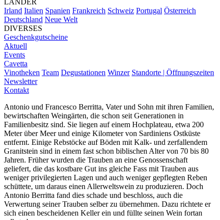
LÄNDER
Irland
Italien
Spanien
Frankreich
Schweiz
Portugal
Österreich
Deutschland
Neue Welt
DIVERSES
Geschenkgutscheine
Aktuell
Events
Cavetta
Vinotheken
Team
Degustationen
Winzer
Standorte | Öffnungszeiten
Newsletter
Kontakt
Antonio und Francesco Berritta, Vater und Sohn mit ihren Familien,
bewirtschaften Weingärten, die schon seit Generationen in
Familienbesitz sind. Sie liegen auf einem Hochplateau, etwa 200
Meter über Meer und einige Kilometer von Sardiniens Ostküste
entfernt. Einige Rebstöcke auf Böden mit Kalk- und zerfallendem
Granitstein sind in einem fast schon biblischen Alter von 70 bis 80
Jahren. Früher wurden die Trauben an eine Genossenschaft
geliefert, die das kostbare Gut ins gleiche Fass mit Trauben aus
weniger privilegierten Lagen und auch weniger gepflegten Reben
schüttete, um daraus einen Allerweltswein zu produzieren. Doch
Antonio Berritta fand dies schade und beschloss, auch die
Verwertung seiner Trauben selber zu übernehmen. Dazu richtete er
sich einen bescheidenen Keller ein und füllte seinen Wein fortan