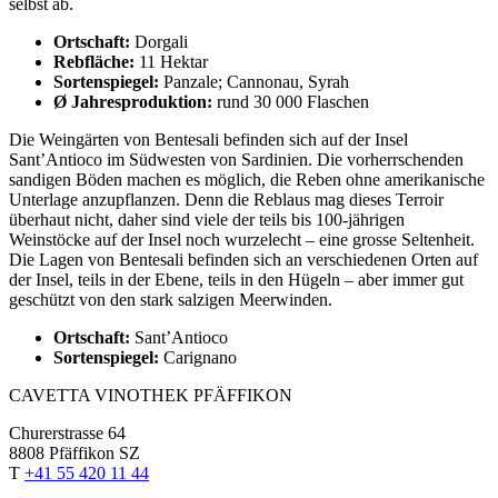
selbst ab.
Ortschaft:
Dorgali
Rebfläche:
11 Hektar
Sortenspiegel:
Panzale; Cannonau, Syrah
Ø Jahresproduktion:
rund 30 000 Flaschen
Die Weingärten von Bentesali befinden sich auf der Insel
Sant’Antioco im Südwesten von Sardinien. Die vorherrschenden
sandigen Böden machen es möglich, die Reben ohne amerikanische
Unterlage anzupflanzen. Denn die Reblaus mag dieses Terroir
überhaut nicht, daher sind viele der teils bis 100-jährigen
Weinstöcke auf der Insel noch wurzelecht – eine grosse Seltenheit.
Die Lagen von Bentesali befinden sich an verschiedenen Orten auf
der Insel, teils in der Ebene, teils in den Hügeln – aber immer gut
geschützt von den stark salzigen Meerwinden.
Ortschaft:
Sant’Antioco
Sortenspiegel:
Carignano
CAVETTA VINOTHEK PFÄFFIKON
Churerstrasse 64
8808 Pfäffikon SZ
T
+41 55 420 11 44