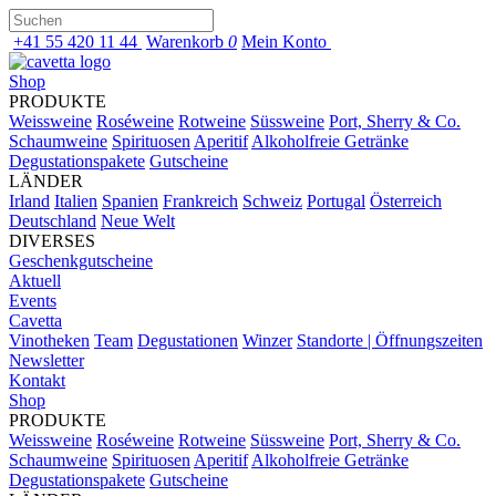
+41 55 420 11 44
Warenkorb
0
Mein Konto
Shop
PRODUKTE
Weissweine
Roséweine
Rotweine
Süssweine
Port, Sherry & Co.
Schaumweine
Spirituosen
Aperitif
Alkoholfreie Getränke
Degustationspakete
Gutscheine
LÄNDER
Irland
Italien
Spanien
Frankreich
Schweiz
Portugal
Österreich
Deutschland
Neue Welt
DIVERSES
Geschenkgutscheine
Aktuell
Events
Cavetta
Vinotheken
Team
Degustationen
Winzer
Standorte | Öffnungszeiten
Newsletter
Kontakt
Shop
PRODUKTE
Weissweine
Roséweine
Rotweine
Süssweine
Port, Sherry & Co.
Schaumweine
Spirituosen
Aperitif
Alkoholfreie Getränke
Degustationspakete
Gutscheine