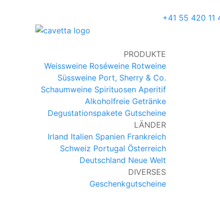
+41 55 420 11
PRODUKTE
Weissweine
Roséweine
Rotweine
Süssweine
Port, Sherry & Co.
Schaumweine
Spirituosen
Aperitif
Alkoholfreie Getränke
Degustationspakete
Gutscheine
LÄNDER
Irland
Italien
Spanien
Frankreich
Schweiz
Portugal
Österreich
Deutschland
Neue Welt
DIVERSES
Geschenkgutscheine