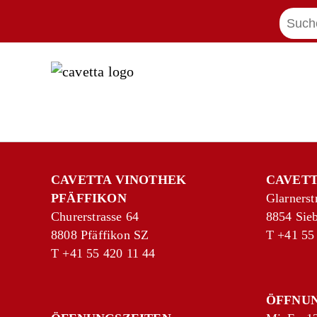
CAVETTA VINOTHEK
CAVETT
PFÄFFIKON
Glarnerst
Churerstrasse 64
8854 Sie
8808 Pfäffikon SZ
T
+41 55
T
+41 55 420 11 44
ÖFFNU