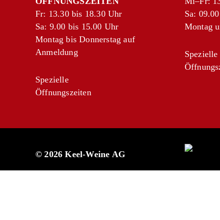
ÖFFNUNGSZEITEN
Mi–Fr: 13
Fr: 13.30 bis 18.30 Uhr
Sa: 09.00
Sa: 9.00 bis 15.00 Uhr
Montag u
Montag bis Donnerstag auf
Anmeldung
Spezielle
Öffnungs
Spezielle
Öffnungszeiten
© 2026 Keel-Weine AG