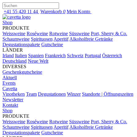
+41 55 420 11 44
Warenkorb
0
Mein Konto
Shop
PRODUKTE
Weissweine
Roséweine
Rotweine
Süssweine
Port, Sherry & Co.
Schaumweine
Spirituosen
Aperitif
Alkoholfreie Getränke
Degustationspakete
Gutscheine
LÄNDER
Irland
Italien
Spanien
Frankreich
Schweiz
Portugal
Österreich
Deutschland
Neue Welt
DIVERSES
Geschenkgutscheine
Aktuell
Events
Cavetta
Vinotheken
Team
Degustationen
Winzer
Standorte | Öffnungszeiten
Newsletter
Kontakt
Shop
PRODUKTE
Weissweine
Roséweine
Rotweine
Süssweine
Port, Sherry & Co.
Schaumweine
Spirituosen
Aperitif
Alkoholfreie Getränke
Degustationspakete
Gutscheine