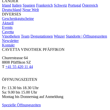
LÄNDER
Irland
Italien
Spanien
Frankreich
Schweiz
Portugal
Österreich
Deutschland
Neue Welt
DIVERSES
Geschenkgutscheine
Aktuell
Events
Cavetta
Vinotheken
Team
Degustationen
Winzer
Standorte | Öffnungszeiten
Newsletter
Kontakt
CAVETTA VINOTHEK PFÄFFIKON
Churerstrasse 64
8808 Pfäffikon SZ
T
+41 55 420 11 44
ÖFFNUNGSZEITEN
Fr: 13.30 bis 18.30 Uhr
Sa: 9.00 bis 15.00 Uhr
Montag bis Donnerstag auf Anmeldung
Spezielle Öffnungszeiten