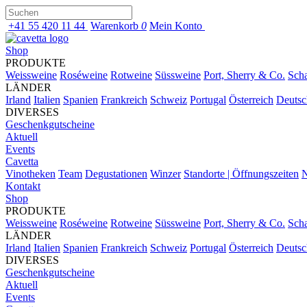
+41 55 420 11 44
Warenkorb
0
Mein Konto
Shop
PRODUKTE
Weissweine
Roséweine
Rotweine
Süssweine
Port, Sherry & Co.
Sch
LÄNDER
Irland
Italien
Spanien
Frankreich
Schweiz
Portugal
Österreich
Deutsc
DIVERSES
Geschenkgutscheine
Aktuell
Events
Cavetta
Vinotheken
Team
Degustationen
Winzer
Standorte | Öffnungszeiten
N
Kontakt
Shop
PRODUKTE
Weissweine
Roséweine
Rotweine
Süssweine
Port, Sherry & Co.
Sch
LÄNDER
Irland
Italien
Spanien
Frankreich
Schweiz
Portugal
Österreich
Deutsc
DIVERSES
Geschenkgutscheine
Aktuell
Events