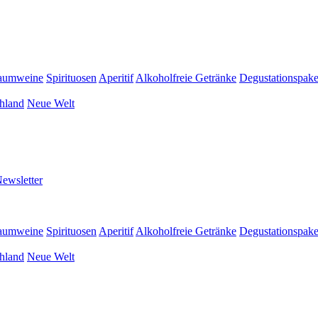
aumweine
Spirituosen
Aperitif
Alkoholfreie Getränke
Degustationspake
hland
Neue Welt
ewsletter
aumweine
Spirituosen
Aperitif
Alkoholfreie Getränke
Degustationspake
hland
Neue Welt