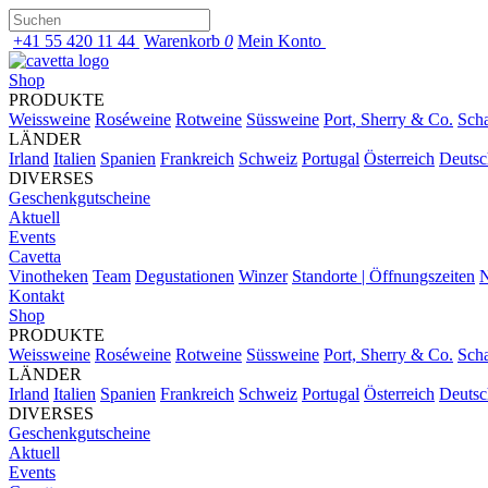
+41 55 420 11 44
Warenkorb
0
Mein Konto
Shop
PRODUKTE
Weissweine
Roséweine
Rotweine
Süssweine
Port, Sherry & Co.
Sch
LÄNDER
Irland
Italien
Spanien
Frankreich
Schweiz
Portugal
Österreich
Deutsc
DIVERSES
Geschenkgutscheine
Aktuell
Events
Cavetta
Vinotheken
Team
Degustationen
Winzer
Standorte | Öffnungszeiten
N
Kontakt
Shop
PRODUKTE
Weissweine
Roséweine
Rotweine
Süssweine
Port, Sherry & Co.
Sch
LÄNDER
Irland
Italien
Spanien
Frankreich
Schweiz
Portugal
Österreich
Deutsc
DIVERSES
Geschenkgutscheine
Aktuell
Events