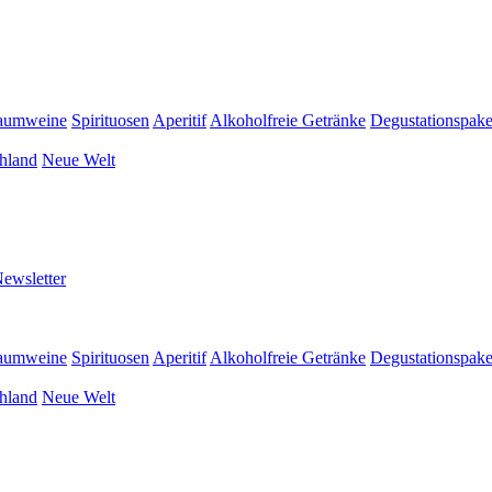
aumweine
Spirituosen
Aperitif
Alkoholfreie Getränke
Degustationspake
hland
Neue Welt
ewsletter
aumweine
Spirituosen
Aperitif
Alkoholfreie Getränke
Degustationspake
hland
Neue Welt