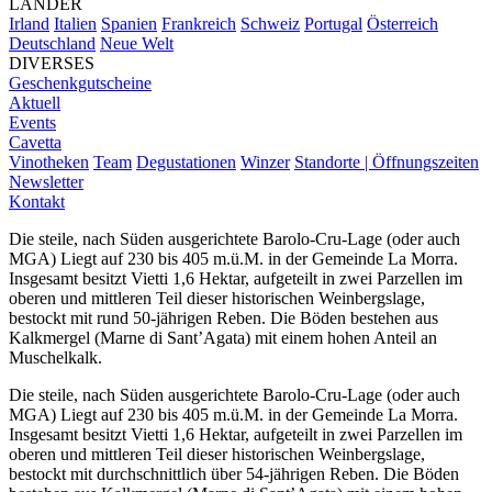
LÄNDER
Irland
Italien
Spanien
Frankreich
Schweiz
Portugal
Österreich
Deutschland
Neue Welt
DIVERSES
Geschenkgutscheine
Aktuell
Events
Cavetta
Vinotheken
Team
Degustationen
Winzer
Standorte | Öffnungszeiten
Newsletter
Kontakt
Die steile, nach Süden ausgerichtete Barolo-Cru-Lage (oder auch
MGA) Liegt auf 230 bis 405 m.ü.M. in der Gemeinde La Morra.
Insgesamt besitzt Vietti 1,6 Hektar, aufgeteilt in zwei Parzellen im
oberen und mittleren Teil dieser historischen Weinbergslage,
bestockt mit rund 50-jährigen Reben. Die Böden bestehen aus
Kalkmergel (Marne di Sant’Agata) mit einem hohen Anteil an
Muschelkalk.
Die steile, nach Süden ausgerichtete Barolo-Cru-Lage (oder auch
MGA) Liegt auf 230 bis 405 m.ü.M. in der Gemeinde La Morra.
Insgesamt besitzt Vietti 1,6 Hektar, aufgeteilt in zwei Parzellen im
oberen und mittleren Teil dieser historischen Weinbergslage,
bestockt mit durchschnittlich über 54-jährigen Reben. Die Böden