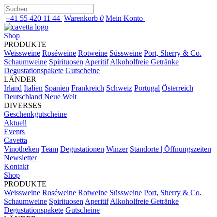
+41 55 420 11 44
Warenkorb
0
Mein Konto
Shop
PRODUKTE
Weissweine
Roséweine
Rotweine
Süssweine
Port, Sherry & Co.
Schaumweine
Spirituosen
Aperitif
Alkoholfreie Getränke
Degustationspakete
Gutscheine
LÄNDER
Irland
Italien
Spanien
Frankreich
Schweiz
Portugal
Österreich
Deutschland
Neue Welt
DIVERSES
Geschenkgutscheine
Aktuell
Events
Cavetta
Vinotheken
Team
Degustationen
Winzer
Standorte | Öffnungszeiten
Newsletter
Kontakt
Shop
PRODUKTE
Weissweine
Roséweine
Rotweine
Süssweine
Port, Sherry & Co.
Schaumweine
Spirituosen
Aperitif
Alkoholfreie Getränke
Degustationspakete
Gutscheine