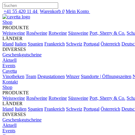
+41 55 420 11 44
Warenkorb
0
Mein Konto
Shop
PRODUKTE
Weissweine
Roséweine
Rotweine
Süssweine
Port, Sherry & Co.
Sch
LÄNDER
Irland
Italien
Spanien
Frankreich
Schweiz
Portugal
Österreich
Deutsc
DIVERSES
Geschenkgutscheine
Aktuell
Events
Cavetta
Vinotheken
Team
Degustationen
Winzer
Standorte | Öffnungszeiten
N
Kontakt
Shop
PRODUKTE
Weissweine
Roséweine
Rotweine
Süssweine
Port, Sherry & Co.
Sch
LÄNDER
Irland
Italien
Spanien
Frankreich
Schweiz
Portugal
Österreich
Deutsc
DIVERSES
Geschenkgutscheine
Aktuell
Events