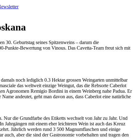
ewsletter
oskana
 den 30. Geburtstag seines Spitzenweins – darum die
100-Punkte-Bewertung von Vinous. Das Cavetta-Team freut sich mit
 damals noch lediglich 0.3 Hektar grossen Weingarten unmittelbar
nasciale das weltweit einzige Weingut, das die Rebsorte Caberlot
ebigen Agronomen Remigio Bordini in einem Weinberg nahe Padua. Er
er Name andeutet, geht man davon aus, dass Caberlot eine natürliche
n. Nur die Grundfarbe des Etiketts wechselt von Jahr zu Jahr. Und
In Jahrgängen mit einem eher leichteren Wein ist auch das Kreuz
ekehrt. Jährlich werden rund 3 500 Magnumflaschen und einige
 auch, aber die sind der Gastronomie vorbehalten und tragen den