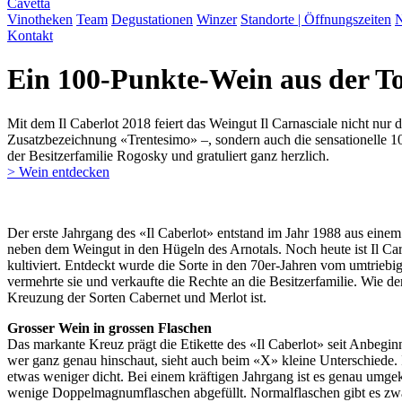
Cavetta
Vinotheken
Team
Degustationen
Winzer
Standorte | Öffnungszeiten
N
Kontakt
Ein 100-Punkte-Wein aus der T
Mit dem Il Caberlot 2018 feiert das Weingut Il Carnasciale nicht nur
Zusatzbezeichnung «Trentesimo» –, sondern auch die sensationelle 
der Besitzerfamilie Rogosky und gratuliert ganz herzlich.
> Wein entdecken
Der erste Jahrgang des «Il Caberlot» entstand im Jahr 1988 aus einem
neben dem Weingut in den Hügeln des Arnotals. Noch heute ist Il Car
kultiviert. Entdeckt wurde die Sorte in den 70er-Jahren vom umtri
vermehrte sie und verkaufte die Rechte an die Besitzerfamilie. Wie d
Kreuzung der Sorten Cabernet und Merlot ist.
Grosser Wein in grossen Flaschen
Das markante Kreuz prägt die Etikette des «Il Caberlot» seit Anbegin
wer ganz genau hinschaut, sieht auch beim «X» kleine Unterschiede. 
etwas weniger dicht. Bei einem kräftigen Jahrgang ist es genau umg
wenige Doppelmagnumflaschen abgefüllt. Normalflaschen gibt es zwar