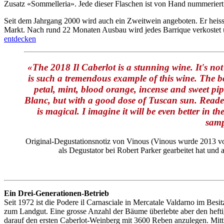
Zusatz «Sommelleria». Jede dieser Flaschen ist von Hand nummerier
Seit dem Jahrgang 2000 wird auch ein Zweitwein angeboten. Er heisst
Markt. Nach rund 22 Monaten Ausbau wird jedes Barrique verkostet 
entdecken
«The 2018 Il Caberlot is a stunning wine. It's not
is such a tremendous example of this wine. The b
petal, mint, blood orange, incense and sweet pip
Blanc, but with a good dose of Tuscan sun. Reader
is magical. I imagine it will be even better in
samp
Original-Degustationsnotiz von Vinous (Vinous wurde 2013 v
als Degustator bei Robert Parker gearbeitet hat und a
Ein Drei-Generationen-Betrieb
Seit 1972 ist die Podere il Carnasciale in Mercatale Valdarno im Bes
zum Landgut. Eine grosse Anzahl der Bäume überlebte aber den heftig
darauf den ersten Caberlot-Weinberg mit 3600 Reben anzulegen. Mittl