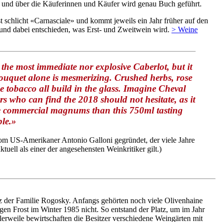
t und über die Käuferinnen und Käufer wird genau Buch geführt.
 schlicht «Carnasciale» und kommt jeweils ein Jahr früher auf den
und dabei entschieden, was Erst- und Zweitwein wird.
> Weine
 the most immediate nor explosive Caberlot, but it
ouquet alone is mesmerizing. Crushed herbs, rose
e tobacco all build in the glass. Imagine Cheval
s who can find the 2018 should not hesitate, as it
 the commercial magnums than this 750ml tasting
le.»
om US-Amerikaner Antonio Galloni gegründet, der viele Jahre
ktuell als einer der angesehensten Weinkritiker gilt.)
itz der Familie Rogosky. Anfangs gehörten noch viele Olivenhaine
en Frost im Winter 1985 nicht. So entstand der Platz, um im Jahr
erweile bewirtschaften die Besitzer verschiedene Weingärten mit